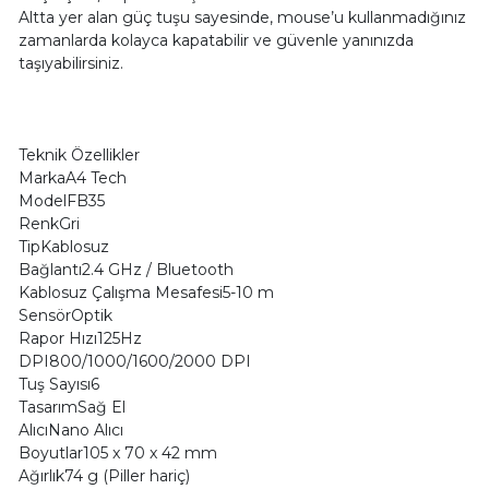
Altta yer alan güç tuşu sayesinde, mouse’u kullanmadığınız
zamanlarda kolayca kapatabilir ve güvenle yanınızda
taşıyabilirsiniz.
Teknik Özellikler
MarkaA4 Tech
ModelFB35
RenkGri
TipKablosuz
Bağlantı2.4 GHz / Bluetooth
Kablosuz Çalışma Mesafesi5-10 m
SensörOptik
Rapor Hızı125Hz
DPI800/1000/1600/2000 DPI
Tuş Sayısı6
TasarımSağ El
AlıcıNano Alıcı
Boyutlar105 x 70 x 42 mm
Ağırlık74 g (Piller hariç)