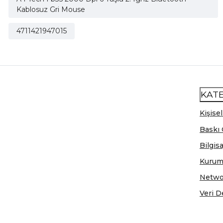
Kablosuz Gri Mouse
4711421947015
KAT
Kişisel
Baskı 
Bilgis
Kurum
Netwo
Veri D