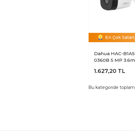
En Çok Satan 
Dahua HAC-B1A51
0360B 5 MP 3.6
IR HDCVI Fixed 
1.627,20
TL
Bullet Kamera
Bu kategoride topla