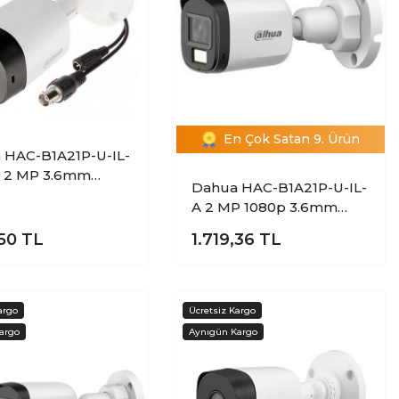
En Çok Satan 9. Ürün
 HAC-B1A21P-U-IL-
 2 MP 3.6mm
Dahua HAC-B1A21P-U-IL-
 20 Mt HD CVI
A 2 MP 1080p 3.6mm
t Kamera
Lens IR Dual Light
,50
TL
1.719,36
TL
HDCVI 30Mt Bullet
Kamera