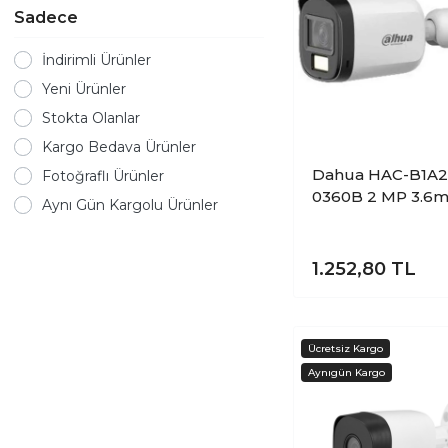
Sadece
İndirimli Ürünler
Yeni Ürünler
Stokta Olanlar
Kargo Bedava Ürünler
Dahua HAC-B1A21
Fotoğraflı Ürünler
0360B 2 MP 3.6
Aynı Gün Kargolu Ürünler
IR Akıllı Çift ışık
30Mt Bullet Kam
1.252,80
TL