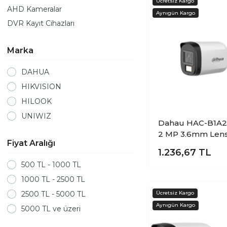
AHD Kameralar
DVR Kayıt Cihazları
Marka
DAHUA
HIKVISION
HILOOK
UNIWIZ
Dahau HAC-B1A21
2 MP 3.6mm Lens
Fiyat Aralığı
Akılı Çift Işıklı H
1.236,67
TL
AHD Bullet Kam
500 TL - 1000 TL
1000 TL - 2500 TL
2500 TL - 5000 TL
5000 TL ve üzeri