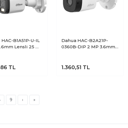
 HAC-B1A51P-U-IL
Dahua HAC-B2A21P-
.6mm Lensli 25 Mt
0360B-DIP 2 MP 3.6mm
 Dual Light AHD
Lensli 30 Mt Analog
t Kamera
Bullet Kamera
,86
TL
1.360,51
TL
8
9
›
»