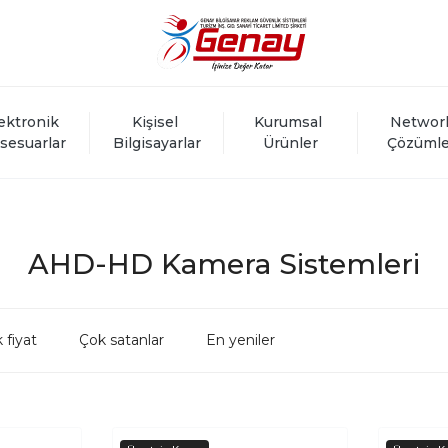
ektronik 
Kişisel 
Kurumsal 
Networ
sesuarlar
Bilgisayarlar
Ürünler
Çözümle
AHD-HD Kamera Sistemleri
 fiyat
Çok satanlar
En yeniler