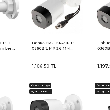
-U-IL-
Dahua HAC-B1A21P-U-
Dahua
mm Lens
0360B 2 MP 3.6 MM
0360B
lı HDCVI
Lensli 20 MT HD CVI
Lensli
era
Bullet Kamera
Bulle
1.106,50
TL
1.197