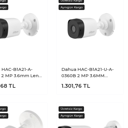
 HAC-B1A21-A-
Dahua HAC-B1A21-U-A-
 2 MP 3.6mm Lens
0360B 2 MP 3.6MM
CVI Mikrofonlu
Lensli Sesli Hibrit Analog
,68
TL
1.301,76
TL
Bullet Kamera
Bullet Kamera