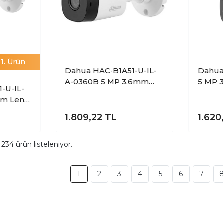
1. Ürün
Dahua HAC-B1A51-U-IL-
Dahua
A-0360B 5 MP 3.6mm
5 MP 3
-U-IL-
Lens IR HDCVI
Smart
mm Lens
Mikrofonlu 20Mt Bullet
Bulle
20Mt
Kamera
1.809,22
TL
1.620
m
234
ürün listeleniyor.
1
2
3
4
5
6
7