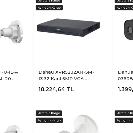
-U-IL-A
Dahau XVR5232AN-5M-
Dahua
li 20 Mt
I3 32 Kanl 5MP VGA
0360B
D CVI
HDMI 2XSATA 16 TB
IR HD
18.224,64
TL
1.399
era
Destekli XVR Kayıt
20Mt 
Cihazı