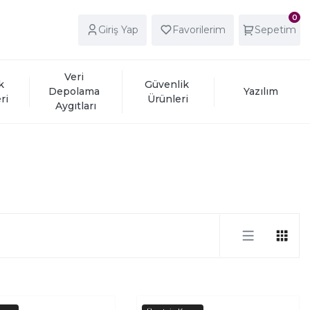
0
Giriş Yap
Favorilerim
Sepetim
Veri 
k 
Güvenlik 
Depolama 
Yazılım
ri
Ürünleri
Aygıtları