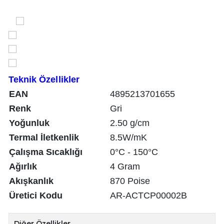
Teknik Özellikler
EAN
4895213701655
Renk
Gri
Yoğunluk
2.50 g/cm
Termal İletkenlik
8.5W/mK
Çalışma Sıcaklığı
0°C - 150°C
Ağırlık
4 Gram
Akışkanlık
870 Poise
Üretici Kodu
AR-ACTCP00002B
Diğer Özellikler