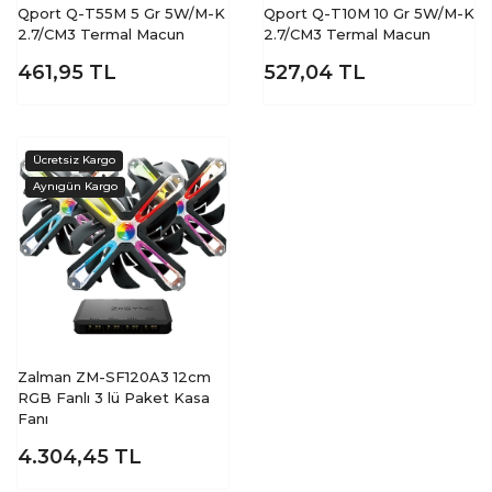
Qport Q-T55M 5 Gr 5W/M-K
Qport Q-T10M 10 Gr 5W/M-K
2.7/CM3 Termal Macun
2.7/CM3 Termal Macun
461,95
TL
527,04
TL
Zalman ZM-SF120A3 12cm
RGB Fanlı 3 lü Paket Kasa
Fanı
4.304,45
TL