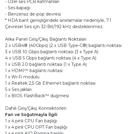
- Özel ses PCB katmanları
- Ses kapağı
- Benzersiz de-pop devresi
* HDA bant genişliğindeki sınırlamalar nedeniyle, 7.1
Çevresel Ses için 32-Bit/192 kHz desteklenmez.
Arka Panel Giriş/Çıkış Bağlantı Noktaları
2 x USB4® (40Gbps) (2 x USB Type-C®) bağlantı noktası
3 x USB 10 Gbps bağlantı noktası (3 x Type A)
4 x USB 5 Gbps bağlantı noktası (4 x Type A)
1 x USB 2.0 bağlantı noktası (1 x Type A)
1 x HDMI™ bağlantı noktası
1 x Wi-Fi modülü
1 x Realtek 2,5 Gb Ethernet bağlantı noktası
5 x Ses jakları
1 x BIOS FlashBack™ düğmesi
Dahili Giriş/Çıkış Konnektörleri
Fan ve Soğutmayla İlgili
1 x 4 pinli CPU Fan başlığı
1 x 4 pinli CPU OPT Fan başlığı
1 x 4 pinli AIO Pompa başlığı