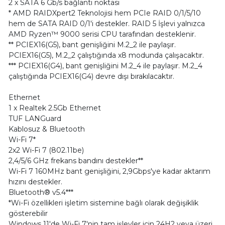
2 x SATA 6 Gb/s bağlantı noktası
* AMD RAIDXpert2 Teknolojisi hem PCIe RAID 0/1/5/10
hem de SATA RAID 0/1'i destekler. RAID 5 İşlevi yalnızca
AMD Ryzen™ 9000 serisi CPU tarafından desteklenir.
** PCIEX16(G5), bant genişliğini M.2_2 ile paylaşır.
PCIEX16(G5), M.2_2 çalıştığında x8 modunda çalışacaktır.
*** PCIEX16(G4), bant genişliğini M.2_4 ile paylaşır. M.2_4
çalıştığında PCIEX16(G4) devre dışı bırakılacaktır.
Ethernet
1 x Realtek 2.5Gb Ethernet
TUF LANGuard
Kablosuz & Bluetooth
Wi-Fi 7*
2x2 Wi-Fi 7 (802.11be)
2,4/5/6 GHz frekans bandını destekler**
Wi-Fi 7 160MHz bant genişliğini, 2,9Gbps'ye kadar aktarım
hızını destekler.
Bluetooth® v5.4***
*Wi-Fi özellikleri işletim sistemine bağlı olarak değişiklik
gösterebilir
Windows 11'de Wi-Fi 7'nin tam işlevler için 24H2 veya üzeri