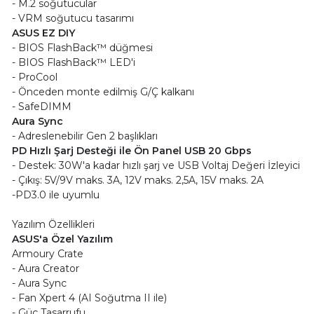
- M.2 soğutucular
- VRM soğutucu tasarımı
ASUS EZ DIY
- BIOS FlashBack™ düğmesi
- BIOS FlashBack™ LED'i
- ProCool
- Önceden monte edilmiş G/Ç kalkanı
- SafeDIMM
Aura Sync
- Adreslenebilir Gen 2 başlıkları
PD Hızlı Şarj Desteği ile Ön Panel USB 20 Gbps
- Destek: 30W'a kadar hızlı şarj ve USB Voltaj Değeri İzleyici
- Çıkış: 5V/9V maks. 3A, 12V maks. 2,5A, 15V maks. 2A
-PD3.0 ile uyumlu
Yazılım Özellikleri
ASUS'a Özel Yazılım
Armoury Crate
- Aura Creator
- Aura Sync
- Fan Xpert 4 (AI Soğutma II ile)
- Güç Tasarrufu