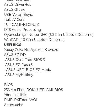
ASUS DriverHub
ASUS GlideX
USB Voltaj İzleyici
TurboV Core
TUF GAMING CPU-Z
DTS Audio Processing
Oyuncular için Norton 360 (60 Gün Ücretsiz Deneme)
WinRAR (40 Gün Ücretsiz Deneme)
UEFI BIOS
Yapay Zeka Hız Aşırtma Kılavuzu
ASUS EZ DIY
-ASUS CrashFree BIOS 3
-ASUS EZ Flash 3
- ASUS UEFI BIOS EZ Modu
-ASUS MyHotkey
BIOS
256 Mb Flash ROM, UEFI AMI BIOS
Yönetilebilirlik
PME, PXE'den WOL
Aksesuarlar