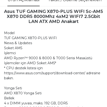
Asus TUF GAMING X870-PLUS WIFI Sc-AM5
X870 DDR5 8000Mhz 4xM2 WIFI7 2.5Gbit
LAN ATX AMD Anakart
Model
TUF GAMING X870-PLUS WIFI
News & Updates
Soket AM5
İşlemci
AMD Ryzen™ 9000 & 8000 & 7000 Serisi Masaüstü
İşlemciler için AMD Soket AM5*
* CPU destek listesi için
https://www.asus.com/support/download-center/ adresine
bakın.
Yonga Seti
AMD X870 Yonga Seti
Bellek
4 x DIMM yuvası, maks. 192 GB, DDR5