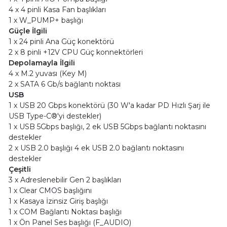
4 x 4 pinli Kasa Fan başlıkları
1 x W_PUMP+ başlığı
Güçle İlgili
1 x 24 pinli Ana Güç konektörü
2 x 8 pinli +12V CPU Güç konnektörleri
Depolamayla İlgili
4 x M.2 yuvası (Key M)
2 x SATA 6 Gb/s bağlantı noktası
USB
1 x USB 20 Gbps konektörü (30 W'a kadar PD Hızlı Şarj ile
USB Type-C®'yi destekler)
1 x USB 5Gbps başlığı, 2 ek USB 5Gbps bağlantı noktasını
destekler
2 x USB 2.0 başlığı 4 ek USB 2.0 bağlantı noktasını
destekler
Çeşitli
3 x Adreslenebilir Gen 2 başlıkları
1 x Clear CMOS başlığını
1 x Kasaya İzinsiz Giriş başlığı
1 x COM Bağlantı Noktası başlığı
1 x Ön Panel Ses başlığı (F_AUDIO)