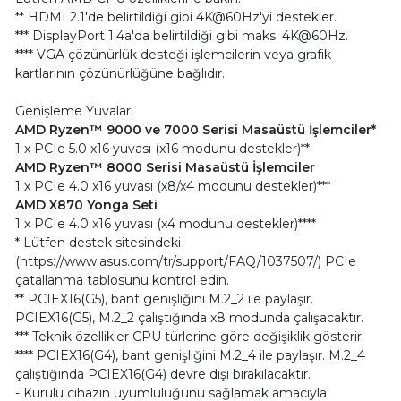
** HDMI 2.1'de belirtildiği gibi 4K@60Hz'yi destekler.
*** DisplayPort 1.4a'da belirtildiği gibi maks. 4K@60Hz.
**** VGA çözünürlük desteği işlemcilerin veya grafik
kartlarının çözünürlüğüne bağlıdır.
Genişleme Yuvaları
AMD Ryzen™ 9000 ve 7000 Serisi Masaüstü İşlemciler*
1 x PCIe 5.0 x16 yuvası (x16 modunu destekler)**
AMD Ryzen™ 8000 Serisi Masaüstü İşlemciler
1 x PCIe 4.0 x16 yuvası (x8/x4 modunu destekler)***
AMD X870 Yonga Seti
1 x PCIe 4.0 x16 yuvası (x4 modunu destekler)****
* Lütfen destek sitesindeki
(https://www.asus.com/tr/support/FAQ/1037507/) PCIe
çatallanma tablosunu kontrol edin.
** PCIEX16(G5), bant genişliğini M.2_2 ile paylaşır.
PCIEX16(G5), M.2_2 çalıştığında x8 modunda çalışacaktır.
*** Teknik özellikler CPU türlerine göre değişiklik gösterir.
**** PCIEX16(G4), bant genişliğini M.2_4 ile paylaşır. M.2_4
çalıştığında PCIEX16(G4) devre dışı bırakılacaktır.
- Kurulu cihazın uyumluluğunu sağlamak amacıyla