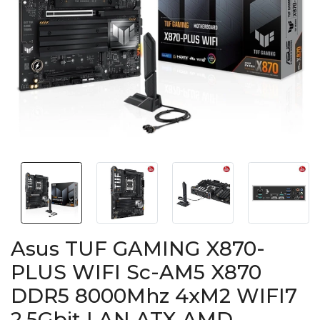
Asus TUF GAMING X870-
PLUS WIFI Sc-AM5 X870
DDR5 8000Mhz 4xM2 WIFI7
2.5Gbit LAN ATX AMD