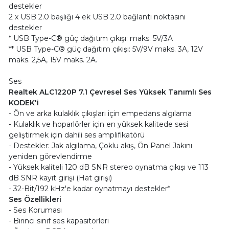
destekler
2 x USB 2.0 başlığı 4 ek USB 2.0 bağlantı noktasını
destekler
* USB Type-C® güç dağıtım çıkışı: maks. 5V/3A
** USB Type-C® güç dağıtım çıkışı: 5V/9V maks. 3A, 12V
maks. 2,5A, 15V maks. 2A.
Ses
Realtek ALC1220P 7.1 Çevresel Ses Yüksek Tanımlı Ses
KODEK'i
- Ön ve arka kulaklık çıkışları için empedans algılama
- Kulaklık ve hoparlörler için en yüksek kalitede sesi
geliştirmek için dahili ses amplifikatörü
- Destekler: Jak algılama, Çoklu akış, Ön Panel Jakını
yeniden görevlendirme
- Yüksek kaliteli 120 dB SNR stereo oynatma çıkışı ve 113
dB SNR kayıt girişi (Hat girişi)
- 32-Bit/192 kHz'e kadar oynatmayı destekler*
Ses Özellikleri
- Ses Koruması
- Birinci sınıf ses kapasitörleri