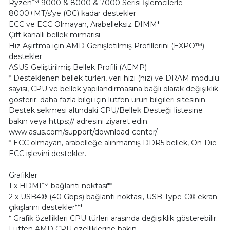
Ryzen™ 9000 & 8000 & 7000 Serisi İşlemcilerle
8000+MT/s'ye (OC) kadar destekler
ECC ve ECC Olmayan, Arabelleksiz DIMM*
Çift kanallı bellek mimarisi
Hız Aşırtma için AMD Genişletilmiş Profillerini (EXPO™)
destekler
ASUS Geliştirilmiş Bellek Profili (AEMP)
* Desteklenen bellek türleri, veri hızı (hız) ve DRAM modülü
sayısı, CPU ve bellek yapılandırmasına bağlı olarak değişiklik
gösterir; daha fazla bilgi için lütfen ürün bilgileri sitesinin
Destek sekmesi altındaki CPU/Bellek Desteği listesine
bakın veya https:// adresini ziyaret edin.
www.asus.com/support/download-center/.
* ECC olmayan, arabelleğe alınmamış DDR5 bellek, On-Die
ECC işlevini destekler.
Grafikler
1 x HDMI™ bağlantı noktası**
2 x USB4® (40 Gbps) bağlantı noktası, USB Type-C® ekran
çıkışlarını destekler***
* Grafik özellikleri CPU türleri arasında değişiklik gösterebilir.
Lütfen AMD CPU özelliklerine bakın.