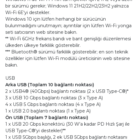
bir sürümü gerekir; Windows 11 21H2/22H2/23H2 yalnızca
Wi-Fi 6E'yi destekler.
Windows 10 için lütfen herhangi bir sürücünün
bulunmadığını unutmayın; ayrıntılar için lütfen Wi-Fi yonga
seti satıcısının web sitesine bakın.
** Wi-Fi 6GHz frekans bandı ve bant genişliği düzenlemesi
ülkeden ülkeye farklılık gösterebilir.
*** Bluetooth® sürümü farklılık gösterebilir; en son teknik
özellikler için lütfen Wi-Fi modülü üreticisinin web sitesine
bakın.
USB
Arka USB (Toplam 10 bağlantı noktası)
2 x USB4® (40Gbps) bağlantı noktası (2 x USB Type-C®)*
3 x USB 10 Gbps bağlantı noktası (3 x Type A)
4 x USB 5 Gbps bağlantı noktası (4 x Type A)
1 x USB 2.0 bağlantı noktası (1 x Type A)
Ön USB (Toplam 7 bağlantı noktası)
1 x USB 20 Gbps konektörü (30 W'a kadar PD Hızlı Şarj ile
USB Type-C®'yi destekler)**
1 x USB 5Gbps başlığı, 2 ek USB 5Gbps bağlantı noktasını