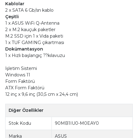
Kablolar
2 x SATA 6 Gb/sn kablo
Çeşitli
1 x ASUS WiFi Q-Antenna
2 x M.2 kauçuk paketler
M.2 SSD için 1 x Vida paketi
1 x TUF GAMING çıkartması
Dokümantasyon
1 x Hızlı başlangıç ??kılavuzu
İşletim Sistemi
Windows 11
Form Faktörü
ATX Form Faktörü
12 inç x 9,6 inç (30,5 cm x 24,4 cm)
Diğer Özellikler
Stok Kodu
90MB1IU0-M0EAY0
Marka
ASUS