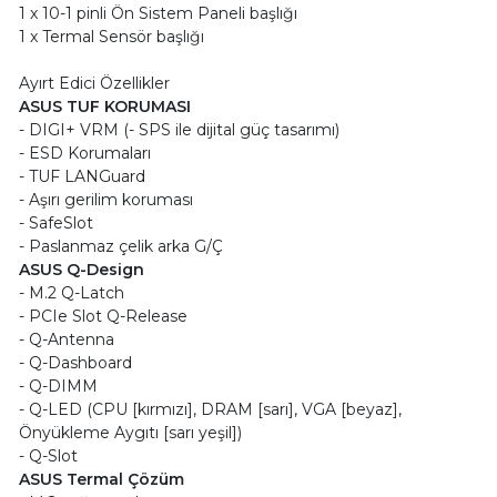
1 x 10-1 pinli Ön Sistem Paneli başlığı
1 x Termal Sensör başlığı
Ayırt Edici Özellikler
ASUS TUF KORUMASI
- DIGI+ VRM (- SPS ile dijital güç tasarımı)
- ESD Korumaları
- TUF LANGuard
- Aşırı gerilim koruması
- SafeSlot
- Paslanmaz çelik arka G/Ç
ASUS Q-Design
- M.2 Q-Latch
- PCIe Slot Q-Release
- Q-Antenna
- Q-Dashboard
- Q-DIMM
- Q-LED (CPU [kırmızı], DRAM [sarı], VGA [beyaz],
Önyükleme Aygıtı [sarı yeşil])
- Q-Slot
ASUS Termal Çözüm