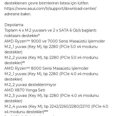
desteklenen çevre birimlerinin listesi için lütfen
https://www.asus.com/tr/support/download-center/
adresine bakın.
Depolama
Toplam 4 x M.2 yuvasını ve 2 x SATA 6 Gb/s bağlantı
noktasını destekler*
AMD Ryzen™ 9000 ve 7000 Serisi Masaüstü İşlemciler
M.2_1 yuvası (Key M), tip 2280 (PCIe 5.0 x4 modunu
destekler)
M.2_2 yuvası (Key M), tip 2280 (PCIe 5.0 x4 modunu
destekler)**
AMD Ryzen™ 8000 Serisi Masaüstü İşlemciler
M.2_1 yuvası (Key M), tip 2280 (PCIe 4.0 x4 modunu
destekler)
M.2_2 yuvası desteklenmiyor
AMD X870 Yonga Seti
M.2_3 yuvası (Key M), tip 2280 (PCIe 4.0 x4 modunu
destekler)
M.2_4 yuvası (Key M), tip 2242/2260/2280/22110 (PCIe 4.0
x4 modunu destekler)***