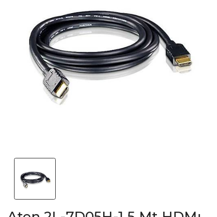
Aten 2L-7D05H-1 5 Mt HDMı