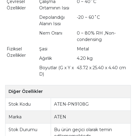
Çevresel
Çalışma
0 ~ 40˚C
Özellikler
Ortamının Isısı
Depolandığı
-20 ~ 60˚C
Alanın Isısı
Nem Oranı
0 ~ 80% RH ,Non-
condensing
Fiziksel
Şasi
Metal
Özellikler
Ağırlık
4.20 kg
Boyutlar (G x Y x
43.72 x 25.40 x 4.40 cm
D)
Diğer Özellikler
Stok Kodu
ATEN-PN9108G
Marka
ATEN
Stok Durumu
Bu ürün geçici olarak temin
edilememektedir.