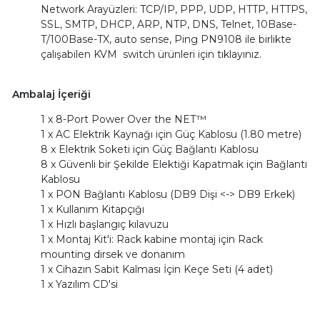
Network Arayüzleri: TCP/IP, PPP, UDP, HTTP, HTTPS,
SSL, SMTP, DHCP, ARP, NTP, DNS, Telnet, 10Base-
T/100Base-TX, auto sense, Ping PN9108 ile birlikte
çalışabilen KVM switch ürünleri için
tıklayınız.
Ambalaj İçeriği
1 x 8-Port Power Over the NET™
1 x AC Elektrik Kaynağı için Güç Kablosu (1.80 metre)
8 x Elektrik Soketi için Güç Bağlantı Kablosu
8 x Güvenli bir Şekilde Elektiği Kapatmak için Bağlantı
Kablosu
1 x PON Bağlantı Kablosu (DB9 Dişi <-> DB9 Erkek)
1 x Kullanım Kitapçığı
1 x Hızlı başlangıç kılavuzu
1 x Montaj Kit'i: Rack kabine montaj için Rack
mounting dirsek ve donanım
1 x Cihazın Sabit Kalması İçin Keçe Seti (4 adet)
1 x Yazılım CD'si