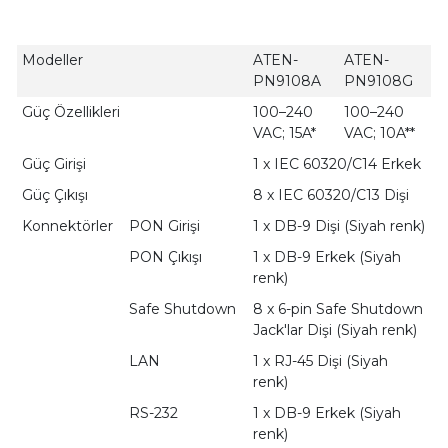
Modeller
ATEN-
ATEN-
PN9108A
PN9108G
Güç Özellikleri
100–240
100–240
VAC; 15A*
VAC; 10A**
Güç Girişi
1 x IEC 60320/C14 Erkek
Güç Çıkışı
8 x IEC 60320/C13 Dişi
Konnektörler
PON Girişi
1 x DB-9 Dişi (Siyah renk)
PON Çıkışı
1 x DB-9 Erkek (Siyah
renk)
Safe Shutdown
8 x 6-pin Safe Shutdown
Jack'lar Dişi (Siyah renk)
LAN
1 x RJ-45 Dişi (Siyah
renk)
RS-232
1 x DB-9 Erkek (Siyah
renk)