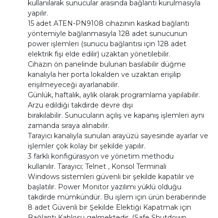
kullanılarak sunucular arasında bağlantı kurulmasıyla
yapılır.
15 adet ATEN-PN9108 cihazının kaskad bağlantı
yöntemiyle bağlanmasıyla 128 adet sunucunun
power işlemleri (sunucu bağlantısı için 128 adet
elektrik fişi elde edilir) uzaktan yönetilebilir.
Cihazın ön panelinde bulunan basılabilir düğme
kanalıyla her porta lokalden ve uzaktan erişilip
erişilmeyeceği ayarlanabilir.
Günlük, haftalık, aylık olarak programlama yapılabilir.
Arzu edildiği takdirde devre dışı
bırakılabilir. Sunucuların açılış ve kapanış işlemleri aynı
zamanda sıraya alınabilir.
Tarayıcı kanalıyla sunulan arayüzü sayesinde ayarlar ve
işlemler çok kolay bir şekilde yapılır.
3 farklı konfigürasyon ve yönetim methodu
kullanılır. Tarayıcı; Telnet , Konsol Terminali
Windows sistemleri güvenli bir şekilde kapatılır ve
başlatılır. Power Monitor yazılımı yüklü olduğu
takdirde mümkündür. Bu işlem için ürün beraberinde
8 adet Güvenli bir Şekilde Elektiği Kapatmak için
Bağlantı Kablosu gelmektedir. (Safe Shutdown