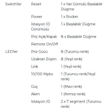
Switch'ler
Reset
1 x Yarı Gömülü Basılabilir
Düğme
Power
1 x Rocker
İstasyon ID
1 x Basılabilir Düğme
Görüntüsü
Priz Açık/Kapalı
8 x Basılabilir Düğme
Remote On/Off
LED'ler
Priz Gücü
8 (Turuncu renk)
Uzaktan Erişim
8 (Yeşil renk)
Link
1 (Yeşil renk)
10/100 Mpbs
1 (Turuncu renk/Yeşil
renk)
Güç
1 (Mavi renk)
Akım
1 (Kırmızı renk)
İstasyon ID
2 x 7 segment (Turuncu
renk)