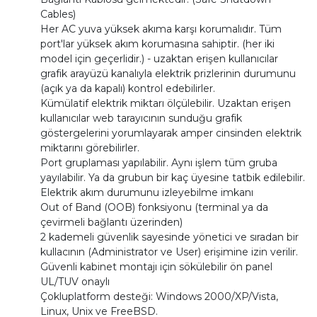
Cables)
Her AC yuva yüksek akıma karşı korumalıdır. Tüm
port'lar yüksek akım korumasına sahiptir. (her iki
model için geçerlidir.) - uzaktan erişen kullanıcılar
grafik arayüzü kanalıyla elektrik prizlerinin durumunu
(açık ya da kapalı) kontrol edebilirler.
Kümülatif elektrik miktarı ölçülebilir. Uzaktan erişen
kullanıcılar web tarayıcının sunduğu grafik
göstergelerini yorumlayarak amper cinsinden elektrik
miktarını görebilirler.
Port gruplaması yapılabilir. Aynı işlem tüm gruba
yayılabilir. Ya da grubun bir kaç üyesine tatbik edilebilir.
Elektrik akım durumunu izleyebilme imkanı
Out of Band (OOB) fonksiyonu (terminal ya da
çevirmeli bağlantı üzerinden)
2 kademeli güvenlik sayesinde yönetici ve sıradan bir
kullacının (Administrator ve User) erişimine izin verilir.
Güvenli kabinet montajı için sökülebilir ön panel
UL/TUV onaylı
Çokluplatform desteği: Windows 2000/XP/Vista,
Linux, Unix ve FreeBSD.