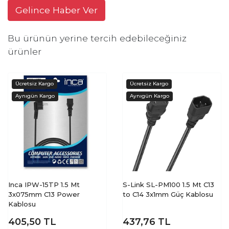
Gelince Haber Ver
Bu ürünün yerine tercih edebileceğiniz
ürünler
Inca IPW-15TP 1.5 Mt
S-Link SL-PM100 1.5 Mt C13
3x075mm C13 Power
to C14 3x1mm Güç Kablosu
Kablosu
405,50
TL
437,76
TL