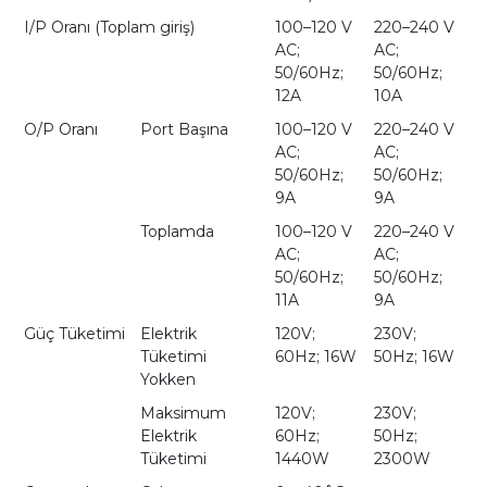
I/P Oranı (Toplam giriş)
100–120 V
220–240 V
AC;
AC;
50/60Hz;
50/60Hz;
12A
10A
O/P Oranı
Port Başına
100–120 V
220–240 V
AC;
AC;
50/60Hz;
50/60Hz;
9A
9A
Toplamda
100–120 V
220–240 V
AC;
AC;
50/60Hz;
50/60Hz;
11A
9A
Güç Tüketimi
Elektrik
120V;
230V;
Tüketimi
60Hz; 16W
50Hz; 16W
Yokken
Maksimum
120V;
230V;
Elektrik
60Hz;
50Hz;
Tüketimi
1440W
2300W