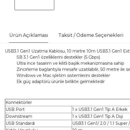
Ürün Açıklaması
Taksit / Ödeme Seçenekleri
USB3.1 Gen1 Uzatma Kablosu, 10 metre 10m USB3.1 Gen1 Ex
SB 3.1 Gen1 özelliklerini destekler (5 Gbps)
Ultra ince tasarım ve kilitli başlık mekanizmasına sahip
Zincirleme bağlantıyla mesafe uzatılabilir, 50 metre ile sını
Windows ve Mac işletim sistemlerini destekler
Ek güç adaptörü ürünle birlikte gelmektedir
Konnektörler
USB Port
1 x USB3.1 Gen1 Tip A Erkek
Downstream
1 x USB3.1 Gen1 Tip A Dişi
USB Standardı
USB3.1 Gen1/ 2.0 / 1.1 Super 