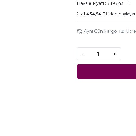
Havale Fiyatı : 7.197,43 TL
1.434,54 TL
'den başlayan
Aynı Gün Kargo
Ücre
-
+