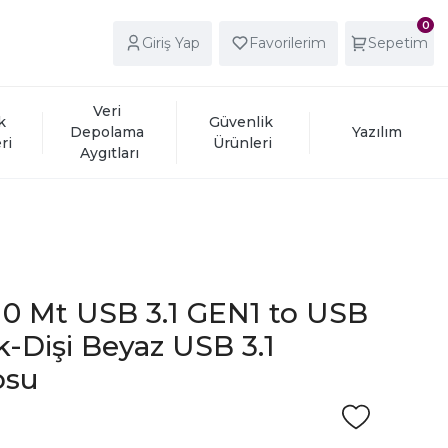
0
Giriş Yap
Favorilerim
Sepetim
Veri 
k 
Güvenlik 
Depolama 
Yazılım
ri
Ürünleri
Aygıtları
10 Mt USB 3.1 GEN1 to USB
k-Dişi Beyaz USB 3.1
osu