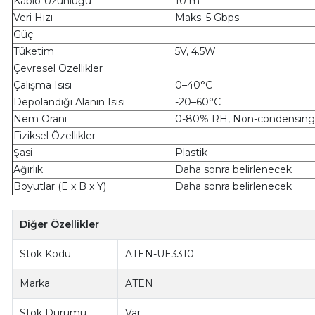
Kablo Uzunluğu
10 m
Veri Hızı
Maks. 5 Gbps
Güç
Tüketim
5V, 4.5W
Çevresel Özellikler
Çalışma Isısı
0–40°C
Depolandığı Alanın Isısı
-20–60°C
Nem Oranı
0-80% RH, Non-condensing
Fiziksel Özellikler
Şasi
Plastik
Ağırlık
Daha sonra belirlenecek
Boyutlar (E x B x Y)
Daha sonra belirlenecek
Diğer Özellikler
Stok Kodu
ATEN-UE3310
Marka
ATEN
Stok Durumu
Var