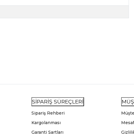
SİPARİŞ SÜREÇLERİ
MÜŞ
Sipariş Rehberi
Müşte
Kargolanması
Mesaf
Garanti Şartları
Gizlil