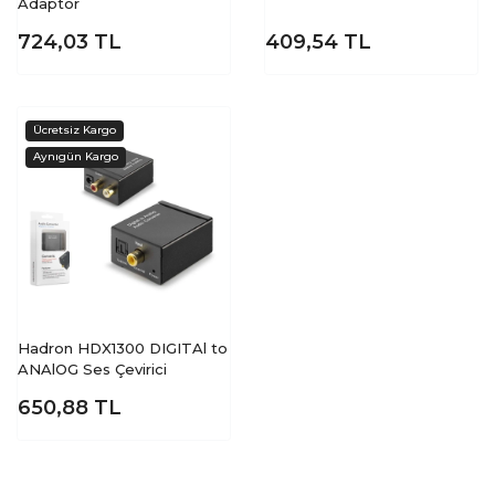
Adaptör
724,03
TL
409,54
TL
Hadron HDX1300 DIGITAl to
ANAlOG Ses Çevirici
650,88
TL