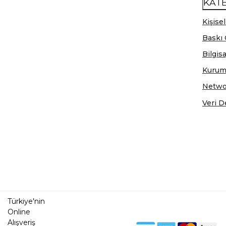
KAT
Kişisel
Baskı 
Bilgis
Kurum
Netwo
Veri D
Türkiye'nin
Online
Alışveriş