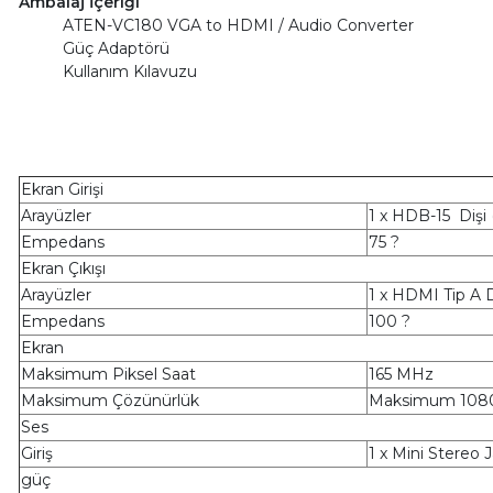
Ambalaj İçeriği
ATEN-VC180 VGA to HDMI / Audio Converter
Güç Adaptörü
Kullanım Kılavuzu
Ekran Girişi
Arayüzler
1 x HDB-15 Dişi
Empedans
75 ?
Ekran Çıkışı
Arayüzler
1 x HDMI Tip A D
Empedans
100 ?
Ekran
Maksimum Piksel Saat
165 MHz
Maksimum Çözünürlük
Maksimum 108
Ses
Giriş
1 x Mini Stereo J
güç