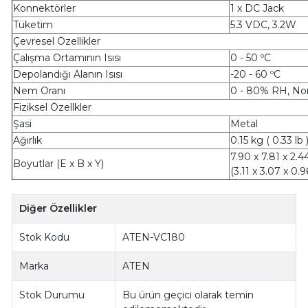
Konnektörler
1 x DC Jack
Tüketim
5.3 VDC, 3.2W
Çevresel Özellikler
Çalışma Ortamının Isısı
0 - 50 ºC
Depolandığı Alanın Isısı
-20 - 60 ºC
Nem Oranı
0 - 80% RH, No
Fiziksel Özellkler
Şasi
Metal
Ağırlık
0.15 kg ( 0.33 lb 
7.90 x 7.81 x 2.
Boyutlar (E x B x Y)
(3.11 x 3.07 x 0.96
Diğer Özellikler
Stok Kodu
ATEN-VC180
Marka
ATEN
Stok Durumu
Bu ürün geçici olarak temin