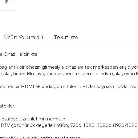
Ürün Yorumları
Teklif İste
 Cihazı ile birlikte
ğlantılı bir cihazın girmesiyle cihazlara tek merkezden erişip
alar, hi-def Blu-ray çalar, ev sinema sistemi, medya çalar, oyun
lerek tek bir HDMI ekranda görüntülenir. HDMI kaynak cihazlar a
tekler.
 mesafeye uzak iletimi mümkün
HDTV çözünürlük değerleri 480p, 720p, 1080i, 1080p (1920x10