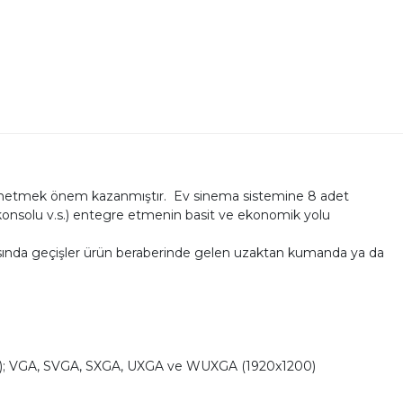
 yönetmek önem kazanmıştır. Ev sinema sistemine 8 adet
 konsolu v.s.) entegre etmenin basit ve ekonomik yolu
rasında geçişler ürün beraberinde gelen uzaktan kumanda ya da
80); VGA, SVGA, SXGA, UXGA ve WUXGA (1920x1200)