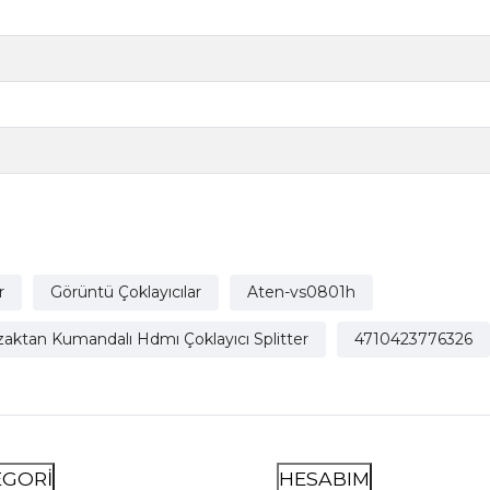
r
Görüntü Çoklayıcılar
Aten-vs0801h
zaktan Kumandalı Hdmı Çoklayıcı Splitter
4710423776326
EGORİ
HESABIM