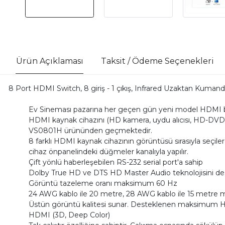
Ürün Açıklaması
Taksit / Ödeme Seçenekleri
8 Port HDMI Switch, 8 giriş - 1 çıkış, Infrared Uzaktan Kumanda
Ev Sineması pazarına her geçen gün yeni model HDMI ba
HDMI kaynak cihazını (HD kamera, uydu alıcısı, HD-DVD ç
VS0801H ürününden geçmektedir.
8 farklı HDMI kaynak cihazının görüntüsü sırasıyla seçi
cihaz önpanelindeki düğmeler kanalıyla yapılır.
Çift yönlü haberleşebilen RS-232 serial port'a sahip
Dolby True HD ve DTS HD Master Audio teknolojisini des
Görüntü tazeleme oranı maksimum 60 Hz
24 AWG kablo ile 20 metre, 28 AWG kablo ile 15 metre
Üstün görüntü kalitesi sunar. Desteklenen maksimum 
HDMI (3D, Deep Color)