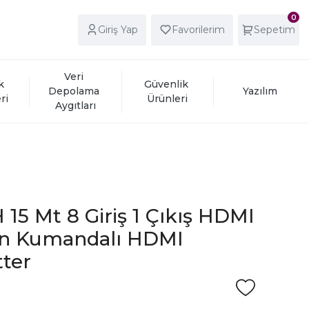
0
Giriş Yap
Favorilerim
Sepetim
Veri 
k 
Güvenlik 
Depolama 
Yazılım
ri
Ürünleri
Aygıtları
15 Mt 8 Giriş 1 Çıkış HDMI
an Kumandalı HDMI
tter