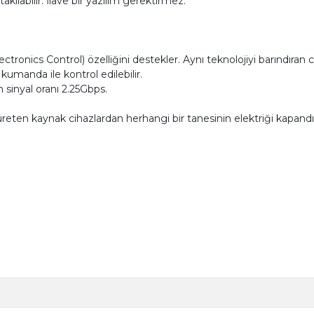
akılabilir. İlave bir yazılım gerektirmez.
ctronics Control) özelliğini destekler. Aynı teknolojiyi barındır
manda ile kontrol edilebilir.
inyal oranı 2.25Gbps.
 üreten kaynak cihazlardan herhangi bir tanesinin elektriği kapa