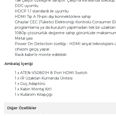
Tak çalıştır özelliğine sahiptir. Çalışma esnasında sökülüp t
DDC uyumlu
HDCP 1.1 standardı ile uyumlu
HDMI Tip A 19-pin dişi konnektörlere sahip
Cihazlar CEC (Tüketici Elektroniği Kontrolü-Consumer Ele
programlama ya da kurulum yapılmadan tek bir uzaktan ku
1080p çözünürlük değerine sahip görüntüde maksimum s
Metal şasi
Power On Detection özelliği - HDMI sinyal teknolojisini
cihazını geçiş yapar.
Rack kabin'e monte edilebilir.
Ambalaj İçeriği
1 x ATEN-VS0801H 8 Port HDMI Switch
1 x IR Uzaktan Kumanda Ünitesi
1 x Güç Adaptörü
1 x Kabin Montaj Kit'i
1 x Kullanım Kitapçığı
Diğer Özellikler