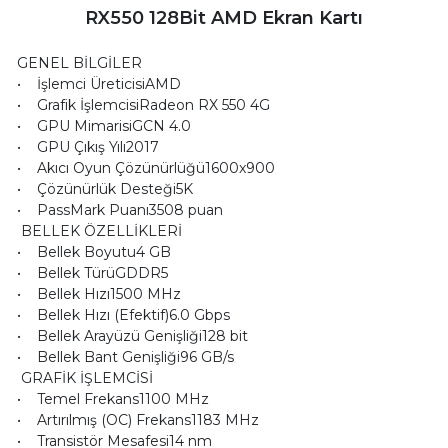
RX550 128Bit AMD Ekran Kartı
GENEL BİLGİLER
• İşlemci ÜreticisiAMD
• Grafik İşlemcisiRadeon RX 550 4G
• GPU MimarisiGCN 4.0
• GPU Çıkış Yılı2017
• Akıcı Oyun Çözünürlüğü1600x900
• Çözünürlük Desteği5K
• PassMark Puanı3508 puan
BELLEK ÖZELLİKLERİ
• Bellek Boyutu4 GB
• Bellek TürüGDDR5
• Bellek Hızı1500 MHz
• Bellek Hızı (Efektif)6.0 Gbps
• Bellek Arayüzü Genişliği128 bit
• Bellek Bant Genişliği96 GB/s
GRAFİK İŞLEMCİSİ
• Temel Frekans1100 MHz
• Artırılmış (OC) Frekans1183 MHz
• Transistör Mesafesi14 nm