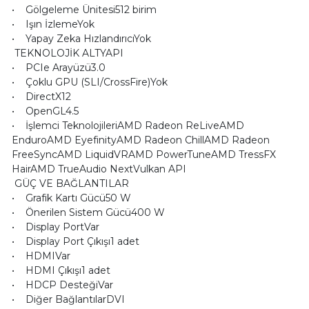
• Gölgeleme Ünitesi512 birim
• Işın İzlemeYok
• Yapay Zeka HızlandırıcıYok
TEKNOLOJİK ALTYAPI
• PCIe Arayüzü3.0
• Çoklu GPU (SLI/CrossFire)Yok
• DirectX12
• OpenGL4.5
• İşlemci TeknolojileriAMD Radeon ReLiveAMD
EnduroAMD EyefinityAMD Radeon ChillAMD Radeon
FreeSyncAMD LiquidVRAMD PowerTuneAMD TressFX
HairAMD TrueAudio NextVulkan API
GÜÇ VE BAĞLANTILAR
• Grafik Kartı Gücü50 W
• Önerilen Sistem Gücü400 W
• Display PortVar
• Display Port Çıkışı1 adet
• HDMIVar
• HDMI Çıkışı1 adet
• HDCP DesteğiVar
• Diğer BağlantılarDVI