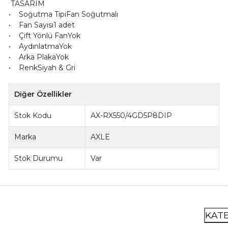
TASARIM
• Soğutma TipiFan Soğutmalı
• Fan Sayısı1 adet
• Çift Yönlü FanYok
• AydınlatmaYok
• Arka PlakaYok
• RenkSiyah & Gri
Diğer Özellikler
Stok Kodu
AX-RX550/4GD5P8DIP
Marka
AXLE
Stok Durumu
Var
KAT