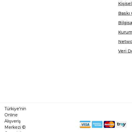
Kişisel
Baskı 
Bilgis
Kurum
Netwo
Veri D
Türkiye'nin
Online
Alışveriş
Merkezi ©