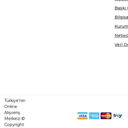
Baskı 
Bilgis
Kurum
Netwo
Veri D
Türkiye'nin
Online
Alışveriş
Merkezi ©
Copyright