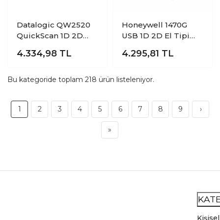
Datalogic QW2520
Honeywell 1470G
QuickScan 1D 2D
USB 1D 2D El Tipi
Usb Karekod Barkod
Kablolu Karekod
4.334,98
TL
4.295,81
TL
Okuyucu
Barkod Okuyucu
Bu kategoride toplam
218
ürün listeleniyor.
1
2
3
4
5
6
7
8
9
›
»
KAT
Kişisel