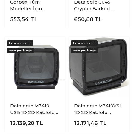
Corpex Tüm
Datalogic C045
Modeller İçin
Grypon Barkod
Barkod Okuyucu
Tutacağı
553,54
TL
650,88
TL
Standı
Datalogic M3410
Datalogic M3410VSI
USB 1D 2D Kablolu
1D 2D Kablolu
Masasütü Karekod
Masaüstü Karekod
12.139,20
TL
12.171,46
TL
Barkod Okuyucu
Barkod Okuyucu