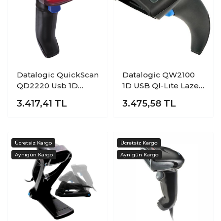
Datalogic QuickScan
Datalogic QW2100
QD2220 Usb 1D
1D USB Ql-Lıte Lazer
Eltipi Kablolu
El Tipi Barkod
3.417,41
TL
3.475,58
TL
Barkod Okuyucu
Okuyucu