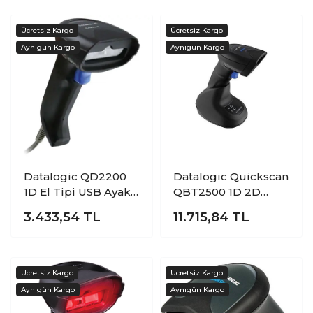
Datalogic QD2200
Datalogic Quickscan
1D El Tipi USB Ayaklı
QBT2500 1D 2D
Barkod Okuyucu
Kablosuz El Tipi
3.433,54
TL
11.715,84
TL
Karekod Barkod
Okuyucu