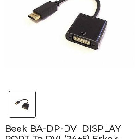
Beek BA-DP-DVI DISPLAY
PORT To DVI (24+5) Erkek-