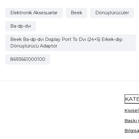
Elektronik Aksesuarlar
Beek
Dönüştürücüler
Ba-dp-dvı
Beek Ba-dp-dvı Dısplay Port To Dvı (24+5) Erkek-dişi
Dönüştürücü Adaptör
8693661000100
KAT
Kişisel
Baskı 
Bilgis