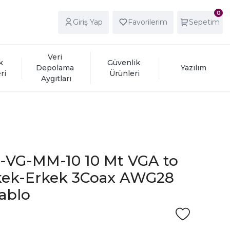
0
Giriş Yap
Favorilerim
Sepetim
Veri 
k 
Güvenlik 
Depolama 
Yazılım
ri
Ürünleri
Aygıtları
-VG-MM-10 10 Mt VGA to
kek-Erkek 3Coax AWG28
ablo