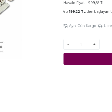
Havale Fiyatı : 999,55 TL
199,22 TL
'den başlayan t
Aynı Gün Kargo
Ücre
-
+