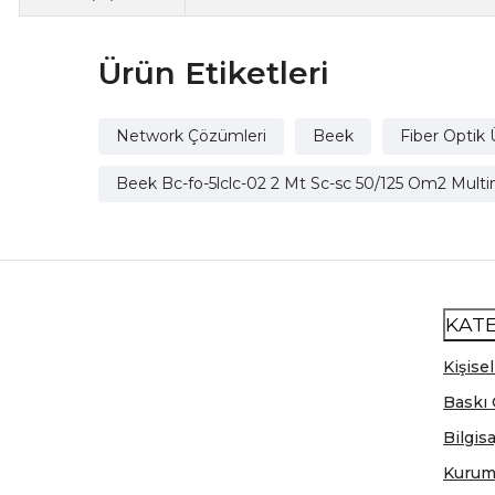
Ürün Etiketleri
Network Çözümleri
Beek
Fiber Optik 
Beek Bc-fo-5lclc-02 2 Mt Sc-sc 50/125 Om2 Mult
KAT
Kişisel
Baskı 
Bilgis
Kurum