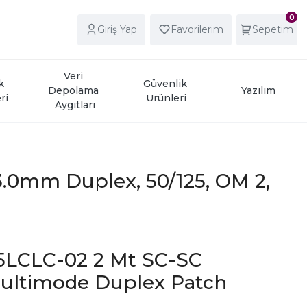
0
Giriş Yap
Favorilerim
Sepetim
Veri 
k 
Güvenlik 
Depolama 
Yazılım
ri
Ürünleri
Aygıtları
3.0mm Duplex, 50/125, OM 2,
5LCLC-02 2 Mt SC-SC
ultimode Duplex Patch