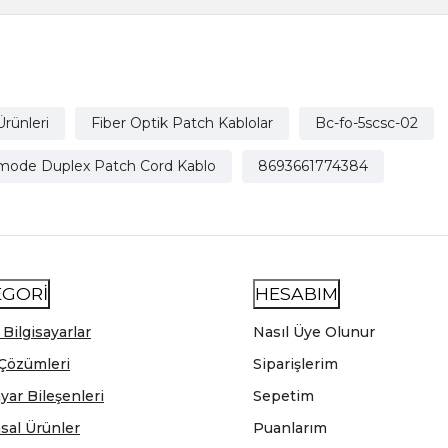
Ürünleri
Fiber Optik Patch Kablolar
Bc-fo-5scsc-02
imode Duplex Patch Cord Kablo
8693661774384
EGORİ
HESABIM
 Bilgisayarlar
Nasıl Üye Olunur
Çözümleri
Siparişlerim
ayar Bileşenleri
Sepetim
sal Ürünler
Puanlarım