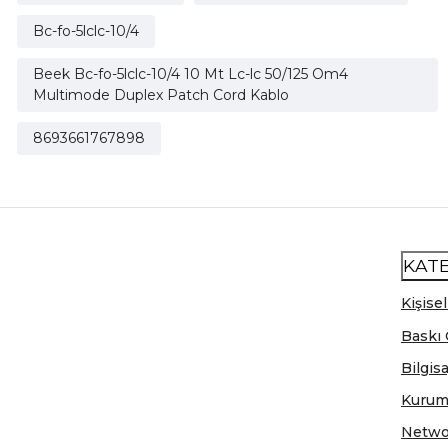
Bc-fo-5lclc-10/4
Beek Bc-fo-5lclc-10/4 10 Mt Lc-lc 50/125 Om4
Multimode Duplex Patch Cord Kablo
8693661767898
KAT
Kişisel
Baskı 
Bilgis
Kurum
Netwo