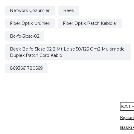
Network Çözümleri
Beek
Fiber Optik Ürünleri
Fiber Optik Patch Kablolar
Bc-fo-5lcsc-02
Beek Bc-fo-5lcsc-02 2 Mt Lc-sc 50/125 Om2 Multimode
Duplex Patch Cord Kablo
8693661780569
KAT
Kişisel
Baskı 