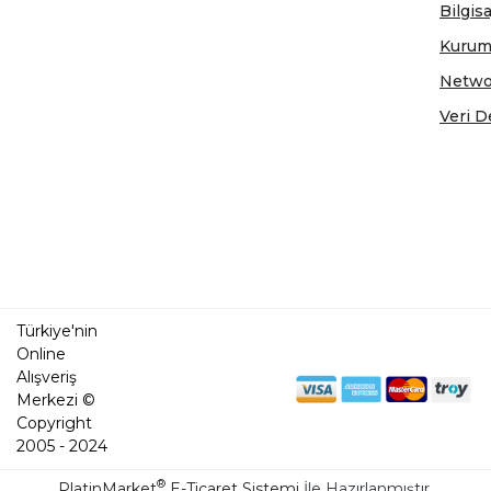
Bilgis
Kurum
Netwo
Veri D
Türkiye'nin
Online
Alışveriş
Merkezi ©
Copyright
2005 - 2024
®
PlatinMarket
E-Ticaret Sistemi
İle Hazırlanmıştır.