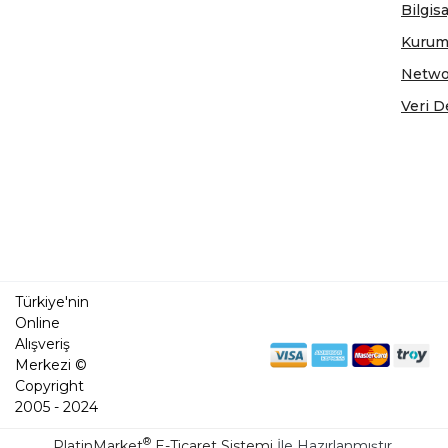
Bilgis
Kurum
Netwo
Veri D
Türkiye'nin
Online
Alışveriş
Merkezi ©
Copyright
2005 - 2024
®
PlatinMarket
E-Ticaret Sistemi
İle Hazırlanmıştır.