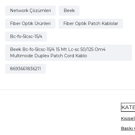
Network Çözümleri
Beek
Fiber Optik Ürünleri
Fiber Optik Patch Kablolar
Bc-fo-5lcsc-15/4
Beek Bc-fo-5lcsc-15/4 15 Mt Lc-sc 50/125 Om4
Multimode Duplex Patch Cord Kablo
8693661836211
KAT
Kişisel
Baskı 