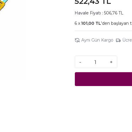
522,43 TL
Havale Fiyatı : 506,76 TL
101,00 TL
'den başlayan t
Aynı Gün Kargo
Ücre
-
+