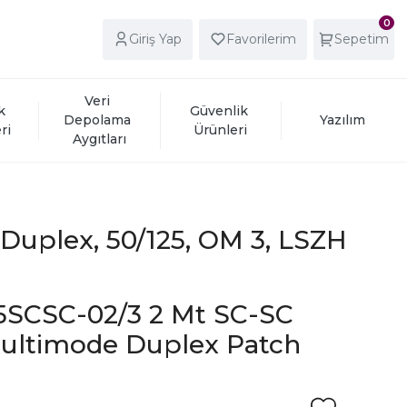
0
Giriş Yap
Favorilerim
Sepetim
Veri 
k 
Güvenlik 
Depolama 
Yazılım
ri
Ürünleri
Aygıtları
Duplex, 50/125, OM 3, LSZH
SCSC-02/3 2 Mt SC-SC
ultimode Duplex Patch