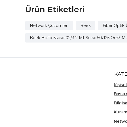
Ürün Etiketleri
Network Çözümleri
Beek
Fiber Optik 
Beek Bc-fo-5scsc-02/3 2 Mt Sc-sc 50/125 Om3 M
KAT
Kişisel
Baskı 
Bilgis
Kurum
Netwo