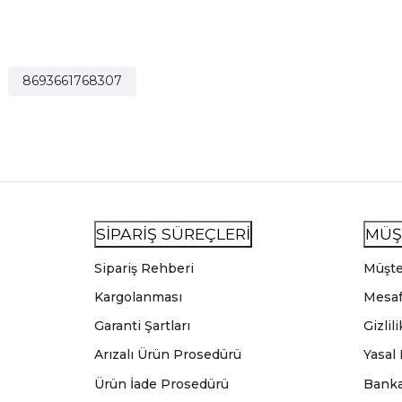
8693661768307
SİPARİŞ SÜREÇLERİ
MÜŞ
Sipariş Rehberi
Müşte
Kargolanması
Mesaf
Garanti Şartları
Gizlil
Arızalı Ürün Prosedürü
Yasal
Ürün İade Prosedürü
Banka