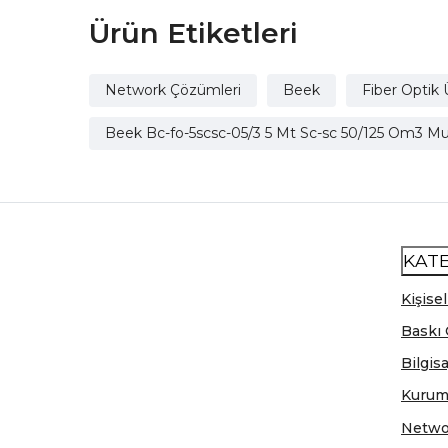
Ürün Etiketleri
Network Çözümleri
Beek
Fiber Optik 
Beek Bc-fo-5scsc-05/3 5 Mt Sc-sc 50/125 Om3 M
KAT
Kişisel
Baskı 
Bilgis
Kurum
Netwo