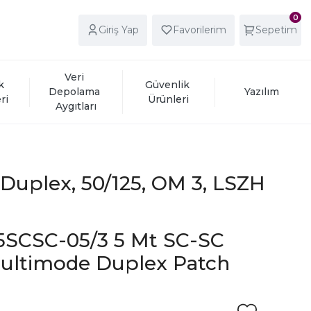
0
Giriş Yap
Favorilerim
Sepetim
Veri 
k 
Güvenlik 
Depolama 
Yazılım
ri
Ürünleri
Aygıtları
Duplex, 50/125, OM 3, LSZH
SCSC-05/3 5 Mt SC-SC
ultimode Duplex Patch