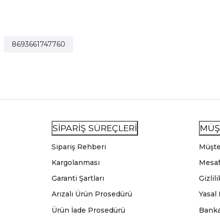
8693661747760
SİPARİŞ SÜREÇLERİ
MÜŞ
Sipariş Rehberi
Müşte
Kargolanması
Mesaf
Garanti Şartları
Gizlil
Arızalı Ürün Prosedürü
Yasal
Ürün İade Prosedürü
Banka