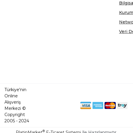
Bilgis
Kurum
Netwo
Veri D
Türkiye'nin
Online
Alışveriş
Merkezi ©
Copyright
2005 - 2024
®
PlatinMarket
E-Ticaret Sistemi
İle Hazırlanmıştır.