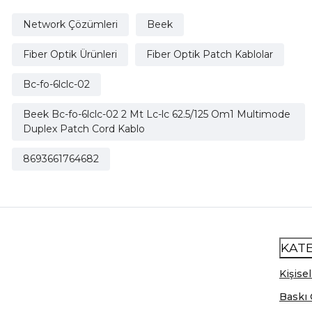
Network Çözümleri
Beek
Fiber Optik Ürünleri
Fiber Optik Patch Kablolar
Bc-fo-6lclc-02
Beek Bc-fo-6lclc-02 2 Mt Lc-lc 62.5/125 Om1 Multimode
Duplex Patch Cord Kablo
8693661764682
KAT
Kişisel
Baskı 