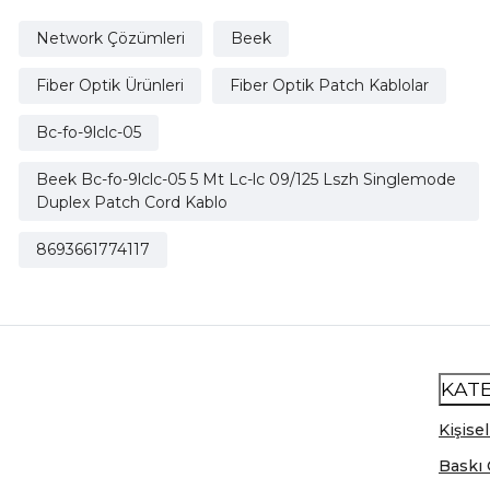
Network Çözümleri
Beek
Fiber Optik Ürünleri
Fiber Optik Patch Kablolar
Bc-fo-9lclc-05
Beek Bc-fo-9lclc-05 5 Mt Lc-lc 09/125 Lszh Singlemode
Duplex Patch Cord Kablo
8693661774117
KAT
Kişisel
Baskı 