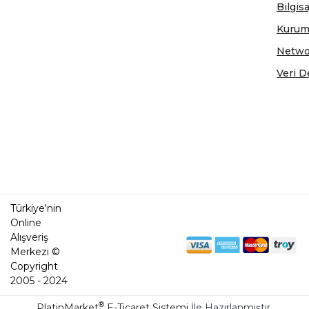
Bilgis
Kurum
Netwo
Veri D
Türkiye'nin
Online
Alışveriş
Merkezi ©
Copyright
2005 - 2024
®
PlatinMarket
E-Ticaret Sistemi
İle Hazırlanmıştır.