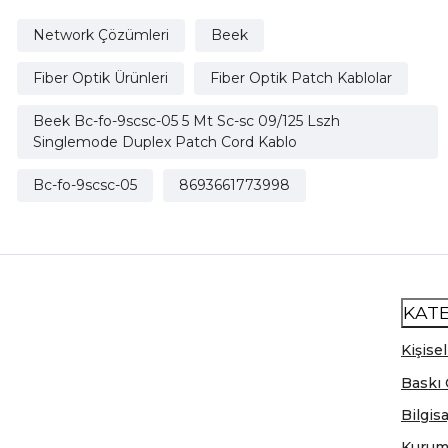
Network Çözümleri
Beek
Fiber Optik Ürünleri
Fiber Optik Patch Kablolar
Beek Bc-fo-9scsc-05 5 Mt Sc-sc 09/125 Lszh
Singlemode Duplex Patch Cord Kablo
Bc-fo-9scsc-05
8693661773998
KAT
Kişisel
Baskı 
Bilgis
Kurum