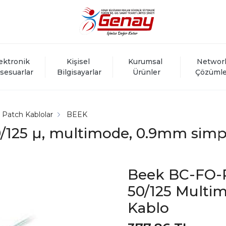
ektronik 
Kişisel 
Kurumsal 
Networ
sesuarlar
Bilgisayarlar
Ürünler
Çözümle
k Patch Kablolar
BEEK
0/125 µ, multimode, 0.9mm simp
Beek BC-FO-P
50/125 Multi
Kablo