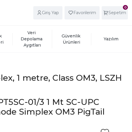
0
Giriş Yap
Favorilerim
Sepetim
Veri 
k 
Güvenlik 
Depolama 
Yazılım
ri
Ürünleri
Aygıtları
lex, 1 metre, Class OM3, LSZH
T5SC-01/3 1 Mt SC-UPC
mode Simplex OM3 PigTail