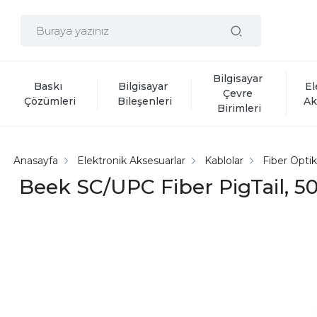
Bilgisayar 
Baskı 
Bilgisayar 
El
Çevre 
Çözümleri
Bileşenleri
Ak
Birimleri
Anasayfa
Elektronik Aksesuarlar
Kablolar
Fiber Opti
Beek SC/UPC Fiber PigTail, 5