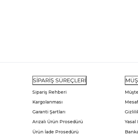
SİPARİŞ SÜREÇLERİ
MÜŞ
Sipariş Rehberi
Müşte
Kargolanması
Mesaf
Garanti Şartları
Gizlil
Arızalı Ürün Prosedürü
Yasal
Ürün İade Prosedürü
Banka