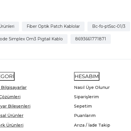
Ürünleri
Fiber Optik Patch Kablolar
Bc-fo-pt5sc-01/3
mode Simplex Om3 Pigtail Kablo
8693661771871
EGORİ
HESABIM
 Bilgisayarlar
Nasıl Üye Olunur
Çözümleri
Siparişlerim
ayar Bileşenleri
Sepetim
sal Ürünler
Puanlarım
rk Ürünleri
Arıza / İade Takip