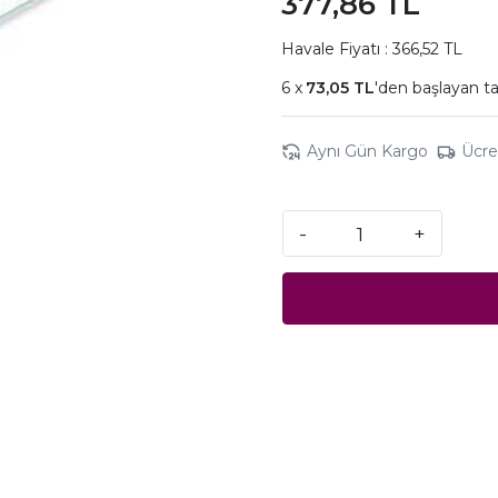
377,86 TL
Havale Fiyatı : 366,52 TL
73,05 TL
'den başlayan ta
Aynı Gün Kargo
Ücre
-
+