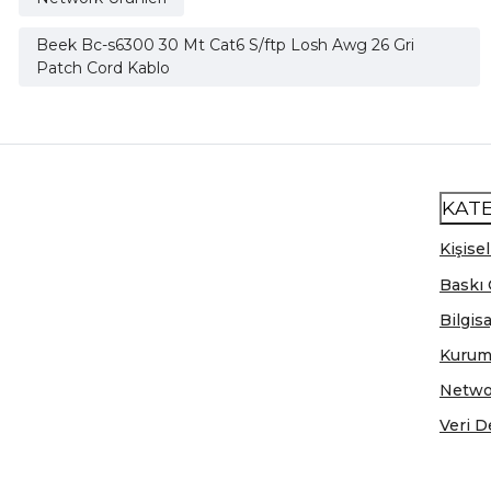
Beek Bc-s6300 30 Mt Cat6 S/ftp Losh Awg 26 Gri
Patch Cord Kablo
KAT
Kişisel
Baskı 
Bilgis
Kurum
Netwo
Veri D