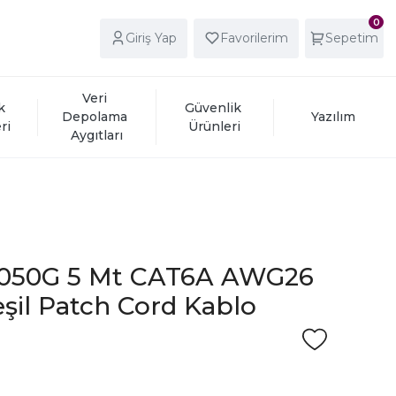
0
Giriş Yap
Favorilerim
Sepetim
Veri 
k 
Güvenlik 
Depolama 
Yazılım
ri
Ürünleri
Aygıtları
050G 5 Mt CAT6A AWG26
şil Patch Cord Kablo