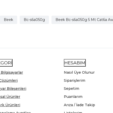
Beek
Bc-s6a050g
Beek Bc-s6a050g 5 Mt Cat6a Awg
EGORİ
HESABIM
 Bilgisayarlar
Nasıl Üye Olunur
Çözümleri
Siparişlerim
ayar Bileşenleri
Sepetim
sal Ürünler
Puanlarım
rk Ürünleri
Arıza / İade Takip
epolama Aygıtları
Listelerim