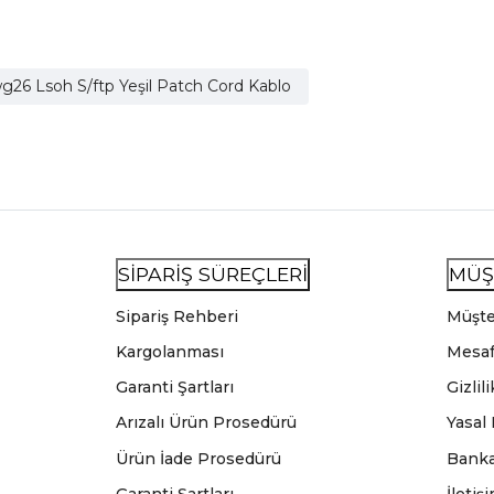
26 Lsoh S/ftp Yeşil Patch Cord Kablo
SİPARİŞ SÜREÇLERİ
MÜŞ
Sipariş Rehberi
Müşte
Kargolanması
Mesaf
Garanti Şartları
Gizlil
Arızalı Ürün Prosedürü
Yasal
Ürün İade Prosedürü
Banka
Garanti Şartları
İletiş