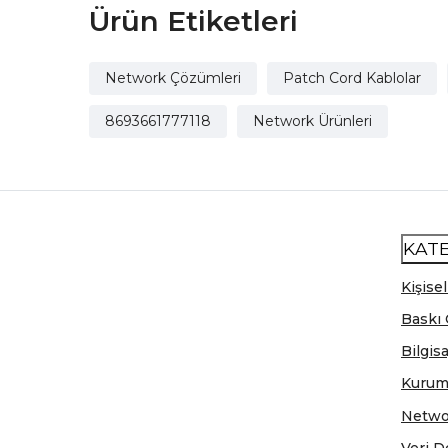
Ürün Etiketleri
Network Çözümleri
Patch Cord Kablolar
8693661777118
Network Ürünleri
KAT
Kişisel
Baskı 
Bilgis
Kurum
Netwo
Veri D