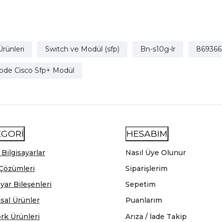
Ürünleri
Switch ve Modül (sfp)
Bn-s10g-lr
869366
ode Cisco Sfp+ Modül
EGORİ
HESABIM
 Bilgisayarlar
Nasıl Üye Olunur
Çözümleri
Siparişlerim
ayar Bileşenleri
Sepetim
sal Ürünler
Puanlarım
rk Ürünleri
Arıza / İade Takip