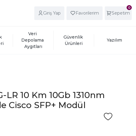
0
Giriş Yap
Favorilerim
Sepetim
Veri 
k 
Güvenlik 
Depolama 
Yazılım
ri
Ürünleri
Aygıtları
G-LR 10 Km 10Gb 1310nm
e Cisco SFP+ Modül