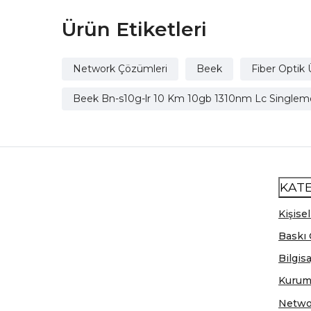
Ürün Etiketleri
Network Çözümleri
Beek
Fiber Optik 
Beek Bn-s10g-lr 10 Km 10gb 1310nm Lc Singlem
KAT
Kişisel
Baskı 
Bilgis
Kurum
Netwo