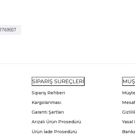
1769557
SİPARİŞ SÜREÇLERİ
MÜŞ
Sipariş Rehberi
Müşte
Kargolanması
Mesaf
Garanti Şartları
Gizlil
Arızalı Ürün Prosedürü
Yasal
Ürün İade Prosedürü
Banka