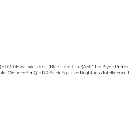
10Mavi Işık Filtresi (Blue Light Filter)AMD FreeSync Premium
olor Vibrance‎BenQ HDRiBlack EqualizerBrightness Intelligenc