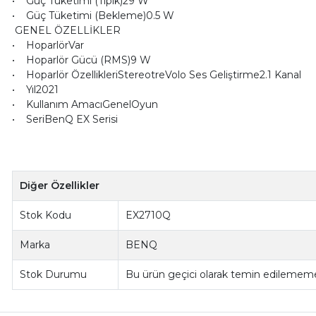
• Güç Tüketimi (Tipik)29 W
• Güç Tüketimi (Bekleme)0.5 W
GENEL ÖZELLİKLER
• HoparlörVar
• Hoparlör Gücü (RMS)9 W
• Hoparlör ÖzellikleriStereotreVolo Ses Geliştirme2.1 Kanal
• Yıl2021
• Kullanım AmacıGenelOyun
• SeriBenQ EX Serisi
Diğer Özellikler
Stok Kodu
EX2710Q
Marka
BENQ
Stok Durumu
Bu ürün geçici olarak temin edilememe