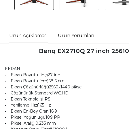
Ürün Açıklaması
Ürün Yorumları
Benq EX2710Q 27 inch 2561
EKRAN
• Ekran Boyutu (İnç)27 İnç
• Ekran Boyutu (cm)68.6 cm
• Ekran Çözünürlüğü2560x1440 piksel
• Çözünürlük StandardıWQHD
• Ekran TeknolojisiIPS
• Yenileme Hızı165 Hz
• Ekran En-Boy Oranı16:9
• Piksel Yoğunluğu109 PPI
• Piksel Aralığı0.233 mm