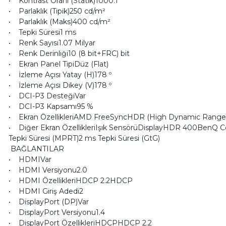
• Kontrast Oranı (Statik)1000:1
• Parlaklık (Tipik)250 cd/m²
• Parlaklık (Maks)400 cd/m²
• Tepki Süresi1 ms
• Renk Sayısı1.07 Milyar
• Renk Derinliği10 (8 bit+FRC) bit
• Ekran Panel TipiDüz (Flat)
• İzleme Açısı Yatay (H)178 º
• İzleme Açısı Dikey (V)178 º
• DCI-P3 DesteğiVar
• DCI-P3 Kapsamı95 %
• Ekran ÖzellikleriAMD FreeSyncHDR (High Dynamic Range)HDR
• Diğer Ekran ÖzellikleriIşık SensörüDisplayHDR 400BenQ C
Tepki Süresi (MPRT)2 ms Tepki Süresi (GtG)
BAĞLANTILAR
• HDMIVar
• HDMI Versiyonu2.0
• HDMI ÖzellikleriHDCP 2.2HDCP
• HDMI Giriş Adedi2
• DisplayPort (DP)Var
• DisplayPort Versiyonu1.4
• DisplayPort ÖzellikleriHDCPHDCP 2.2