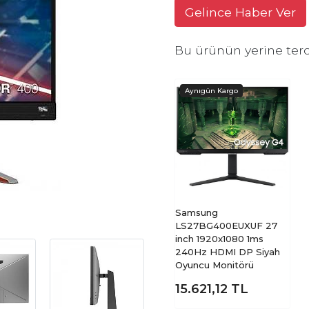
Gelince Haber Ver
Bu ürünün yerine terc
Samsung
LS27BG400EUXUF 27
inch 1920x1080 1ms
240Hz HDMI DP Siyah
Oyuncu Monitörü
15.621,12
TL