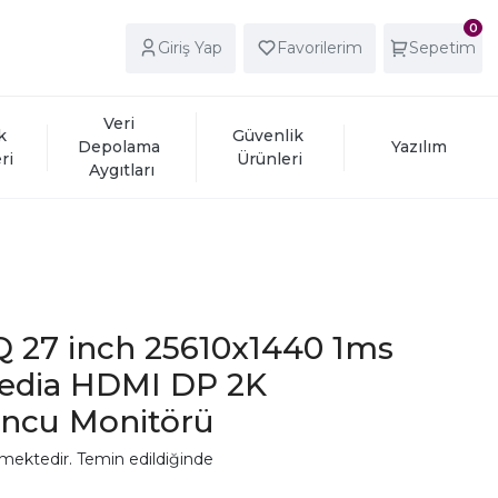
0
Giriş Yap
Favorilerim
Sepetim
Veri 
k 
Güvenlik 
Depolama 
Yazılım
ri
Ürünleri
Aygıtları
 27 inch 25610x1440 1ms
edia HDMI DP 2K
ncu Monitörü
mektedir. Temin edildiğinde