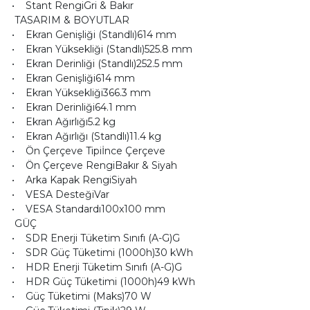
• Stant RengiGri & Bakır
TASARIM & BOYUTLAR
• Ekran Genişliği (Standlı)614 mm
• Ekran Yüksekliği (Standlı)525.8 mm
• Ekran Derinliği (Standlı)252.5 mm
• Ekran Genişliği614 mm
• Ekran Yüksekliği366.3 mm
• Ekran Derinliği64.1 mm
• Ekran Ağırlığı5.2 kg
• Ekran Ağırlığı (Standlı)11.4 kg
• Ön Çerçeve Tipiİnce Çerçeve
• Ön Çerçeve RengiBakır & Siyah
• Arka Kapak RengiSiyah
• VESA DesteğiVar
• VESA Standardı100x100 mm
GÜÇ
• SDR Enerji Tüketim Sınıfı (A-G)G
• SDR Güç Tüketimi (1000h)30 kWh
• HDR Enerji Tüketim Sınıfı (A-G)G
• HDR Güç Tüketimi (1000h)49 kWh
• Güç Tüketimi (Maks)70 W