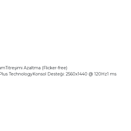
Titreşimi Azaltma (Flicker-free)
e Plus TechnologyKonsol Desteği: 2560x1440 @ 120Hz1 ms