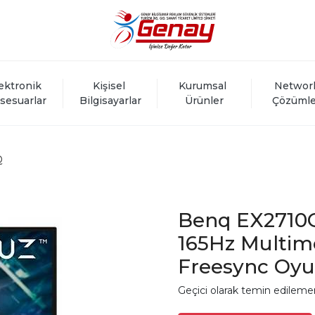
ektronik 
Kişisel 
Kurumsal 
Networ
sesuarlar
Bilgisayarlar
Ürünler
Çözümle
Q
Benq EX2710Q
165Hz Multim
Freesync Oyu
Geçici olarak temin edileme