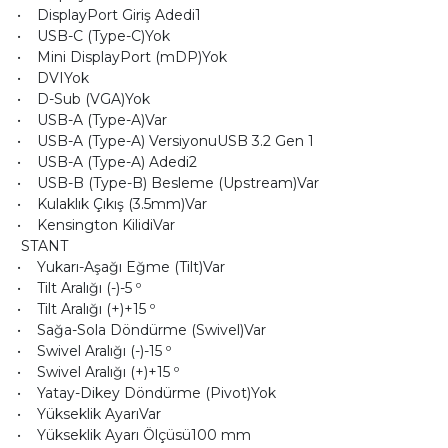
• DisplayPort Giriş Adedi1
• USB-C (Type-C)Yok
• Mini DisplayPort (mDP)Yok
• DVIYok
• D-Sub (VGA)Yok
• USB-A (Type-A)Var
• USB-A (Type-A) VersiyonuUSB 3.2 Gen 1
• USB-A (Type-A) Adedi2
• USB-B (Type-B) Besleme (Upstream)Var
• Kulaklık Çıkış (3.5mm)Var
• Kensington KilidiVar
STANT
• Yukarı-Aşağı Eğme (Tilt)Var
• Tilt Aralığı (-)-5 º
• Tilt Aralığı (+)+15 º
• Sağa-Sola Döndürme (Swivel)Var
• Swivel Aralığı (-)-15 º
• Swivel Aralığı (+)+15 º
• Yatay-Dikey Döndürme (Pivot)Yok
• Yükseklik AyarıVar
• Yükseklik Ayarı Ölçüsü100 mm