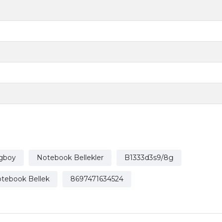
gboy
Notebook Bellekler
B1333d3s9/8g
tebook Bellek
8697471634524