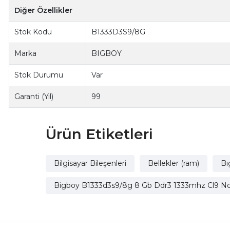
Diğer Özellikler
Stok Kodu
B1333D3S9/8G
Marka
BIGBOY
Stok Durumu
Var
Garanti (Yıl)
99
Ürün Etiketleri
Bilgisayar Bileşenleri
Bellekler (ram)
Bı
Bigboy B1333d3s9/8g 8 Gb Ddr3 1333mhz Cl9 No