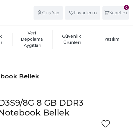
0
Giriş Yap
Favorilerim
Sepetim
Veri 
k 
Güvenlik 
Depolama 
Yazılım
ri
Ürünleri
Aygıtları
book Bellek
3D3S9/8G 8 GB DDR3
Notebook Bellek