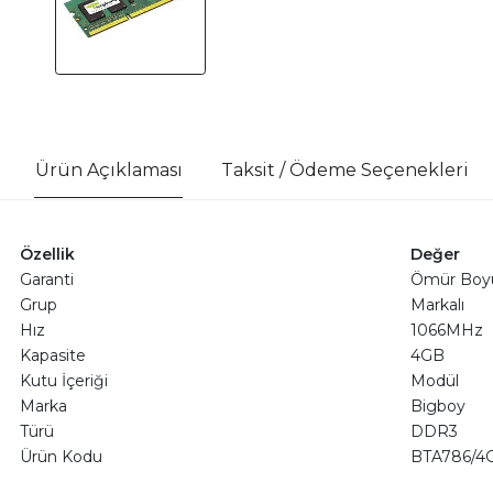
Ürün Açıklaması
Taksit / Ödeme Seçenekleri
Özellik
Değer
Garanti
Ömür Boy
Grup
Markalı
Hız
1066MHz
Kapasite
4GB
Kutu İçeriği
Modül
Marka
Bigboy
Türü
DDR3
Ürün Kodu
BTA786/4