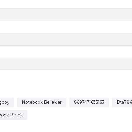
gboy
Notebook Bellekler
8697471635163
Bta786
ook Bellek