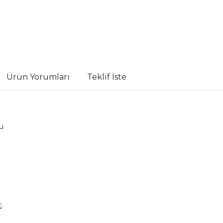
Ürün Yorumları
Teklif İste
u
G