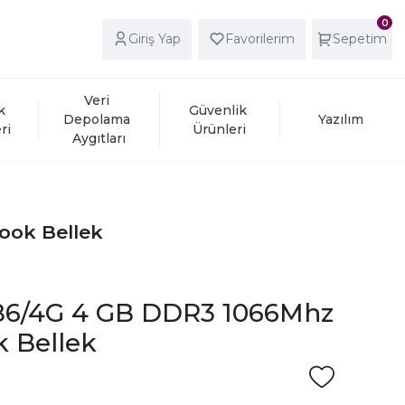
0
Giriş Yap
Favorilerim
Sepetim
Veri 
k 
Güvenlik 
Depolama 
Yazılım
ri
Ürünleri
Aygıtları
ook Bellek
86/4G 4 GB DDR3 1066Mhz
 Bellek