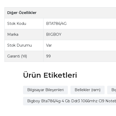
Diğer Özellikler
Stok Kodu
BTA786/4G
Marka
BIGBOY
Stok Durumu
Var
Garanti (Yıl)
99
Ürün Etiketleri
Bilgisayar Bileşenleri
Bellekler (ram)
Bı
Bigboy Bta786/4g 4 Gb Ddr3 1066mhz Cl9 Noteb