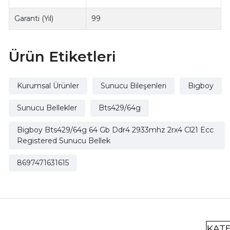
Garanti (Yıl)
99
Ürün Etiketleri
Kurumsal Ürünler
Sunucu Bileşenleri
Bıgboy
Sunucu Bellekler
Bts429/64g
Bigboy Bts429/64g 64 Gb Ddr4 2933mhz 2rx4 Cl21 Ecc
Registered Sunucu Bellek
8697471631615
KAT