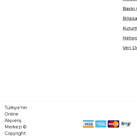
Baskı 
Bilgis
Kurum
Netwo
Veri D
Türkiye'nin
Online
Alışveriş
Merkezi ©
Copyright