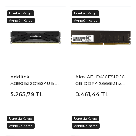
Bilgisayar Bellek
Bilgisayar Bellek
Addlink
Afox AFLD416FS1P 16
AG8GB32C16S4UB 8
GB DDR4 2666Mhz
GB DDR4 3200Mhz
CL19 Bilgisayar
5.265,79
TL
8.461,44
TL
CL16 With Heatsink
Bellek
Black Bilgisayar
Bellek