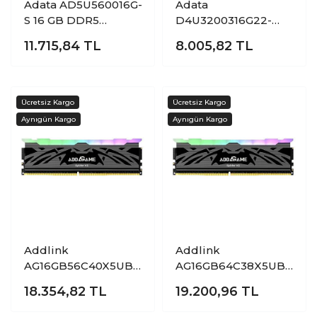
Adata AD5U560016G-
Adata
S 16 GB DDR5
D4U3200316G22-
5600Mhz CL46
SGN 16 GB DDR4
11.715,84
TL
8.005,82
TL
Bilgisayar Bellek
3200Mhz CL22
Bilgisayar Bellek
Addlink
Addlink
AG16GB56C40X5UB
AG16GB64C38X5UB
16 GB DDR5
16 GB DDR5
18.354,82
TL
19.200,96
TL
5600Mhz CL40 RGB
6400MHz CL36 RGB
With Heatsink Black
With Heatsink Black