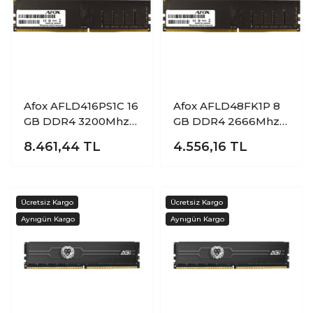
Afox AFLD416PS1C 16
Afox AFLD48FK1P 8
GB DDR4 3200Mhz
GB DDR4 2666Mhz
CL16 Bilgisayar
CL19 Bilgisayar
8.461,44
TL
4.556,16
TL
Bellek
Bellek