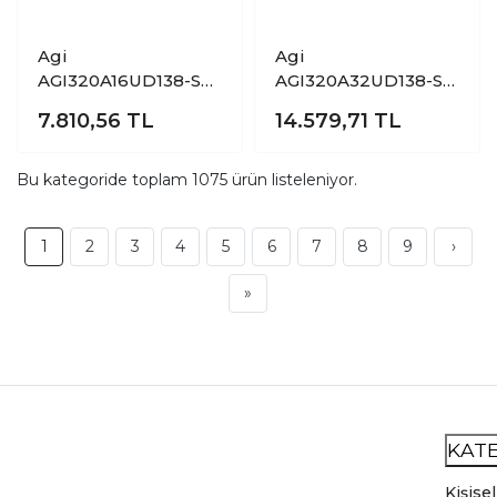
Agi
Agi
AGI320A16UD138-ST
AGI320A32UD138-ST
16 GB DDR4
32 GB DDR4
7.810,56
TL
14.579,71
TL
3200Mhz CL22
3200MHZ CL22
Bilgisayar Bellek
Bilgisayar Bellek
Bu kategoride toplam
1075
ürün listeleniyor.
1
2
3
4
5
6
7
8
9
›
»
KAT
Kişisel