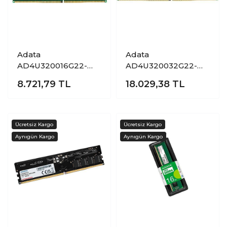
Adata
Adata
AD4U320016G22-
AD4U320032G22-
SGN 16 GB DDR4
SGN 32 GB DDR4
8.721,79
TL
18.029,38
TL
3200Mhz CL16
3200Mhz CL22
Premier Bilgisayar
Premier Bilgisayar
Bellek
Bellek