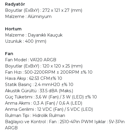
Radyatör
Boyutlar (ExBxY) : 272 x 121 x 27 (mm)
Malzeme : Alüminyum
Hortum
Malzeme : Dayanıklı Kauçuk
Uzunluk : 400 (mm)
Fan
Fan Model : VA120 ARGB
Boyutlar (ExBxY) : 120 x 120 x 25 (mm)
Fan Hızı : 500-2200RPM ± 200RPM ±% 10
Hava Akışı : 62.53 CFM±% 10
Statik Basınç : 2.4 mmH2O ±% 10
Akustik Gürültü : 33.5 dBA (Maks.)
Güç Tüketimi : 3,6 W (Fan) / 3 W (LED) ±% 10
Anma Akımı : 0,3 A (Fan) / 0,6 A (LED)
Anma Gerilimi : 12 VDC (Fan) / 5 VDC (LED)
Rulman Tipi : Hidrolik Rulman
Bağlayıcı ve Kontrol : Fan : 2510-4Pin PWM Işıklar : 5V-3Pin
ARGB