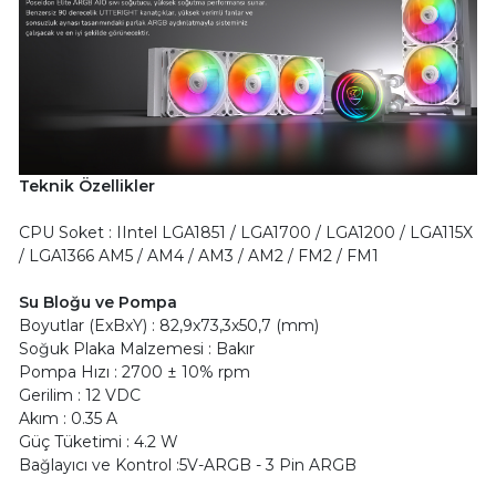
Teknik Özellikler
CPU Soket : IIntel LGA1851 / LGA1700 / LGA1200 / LGA115X
/ LGA1366 AM5 / AM4 / AM3 / AM2 / FM2 / FM1
Su Bloğu ve Pompa
Boyutlar (ExBxY) : 82,9x73,3x50,7 (mm)
Soğuk Plaka Malzemesi : Bakır
Pompa Hızı : 2700 ± 10% rpm
Gerilim : 12 VDC
Akım : 0.35 A
Güç Tüketimi : 4.2 W
Bağlayıcı ve Kontrol :5V-ARGB - 3 Pin ARGB