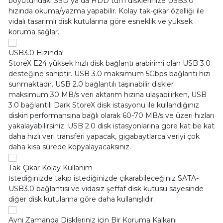
boyutundaki SSD ya da HDD tüm disklerinize USB3.0
hızında okuma/yazma yapabilir. Kolay tak-çıkar özelliği ile
vidalı tasarımlı disk kutularına göre esneklik ve yüksek
koruma sağlar.
USB3.0 Hızında!
StoreX E24 yüksek hızlı disk bağlantı arabirimi olan USB 3.0
desteğine sahiptir. USB 3.0 maksimum 5Gbps bağlantı hızı
sunmaktadır. USB 2.0 bağlantılı taşınabilir diskler
maksimum 30 MB/s veri aktarım hızına ulaşabilirken, USB
3.0 bağlantılı Dark StoreX disk istasyonu ile kullandığınız
diskin performansına bağlı olarak 60-70 MB/s ve üzeri hızları
yakalayabilirsiniz. USB 2.0 disk istasyonlarına göre kat be kat
daha hızlı veri transferi yapacak, gigabaytlarca veriyi çok
daha kısa sürede kopyalayacaksınız.
Tak-Çıkar Kolay Kullanım
İstediğinizde takıp istediğinizde çıkarabileceğiniz SATA-
USB3.0 bağlantısı ve vidasız şeffaf disk kutusu sayesinde
diğer disk kutularına göre daha kullanışlıdır.
Aynı Zamanda Diskleriniz için Bir Koruma Kalkanı