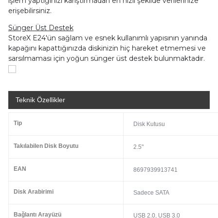
işlem yaptığınızı karıştırmadan en hızlı şekilde verilerinize
erişebilirsiniz.
Sünger Üst Destek
StoreX E24'ün sağlam ve esnek kullanımlı yapısının yanında
kapağını kapattığınızda diskinizin hiç hareket etmemesi ve
sarsılmaması için yoğun sünger üst destek bulunmaktadır.
Teknik Özellikler
Tip
Disk Kutusu
Takılabilen Disk Boyutu
2.5"
EAN
8697939913741
Disk Arabirimi
Sadece SATA
Bağlantı Arayüzü
USB 2.0, USB 3.0