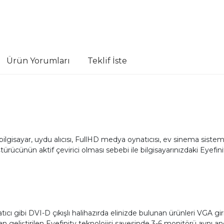
Ürün Yorumları
Teklif İste
ilgisayar, uydu alıcısı, FullHD medya oynatıcısı, ev sinema sistemi 
cünün aktif çevirici olması sebebi ile bilgisayarınızdaki Eyefinit
ibi DVI-D çıkışlı halihazırda elinizde bulunan ürünleri VGA giriş
geliştirilen Eyefinity teknolojisi sayesinde 3-6 monitörü aynı an