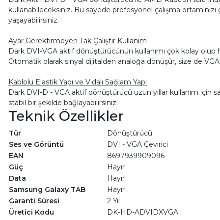
kullanabileceksiniz. Bu sayede profesyonel çalışma ortamınızı ç
yaşayabilirsiniz.
Ayar Gerektirmeyen Tak Çalıştır Kullanım
Dark DVI-VGA aktif dönüştürücünün kullanımı çok kolay olup he
Otomatik olarak sinyal dijitalden analoğa dönüşür, size de VGA 
Kablolu Elastik Yapı ve Vidalı Sağlam Yapı
Dark DVI-D - VGA aktif dönüştürücü uzun yıllar kullanım için
stabil bir şekilde bağlayabilirsiniz.
Teknik Özellikler
Tür
Dönüştürücü
Ses ve Görüntü
DVI - VGA Çevirici
EAN
8697939909096
Güç
Hayır
Data
Hayır
Samsung Galaxy TAB
Hayır
Garanti Süresi
2 Yıl
Üretici Kodu
DK-HD-ADVIDXVGA