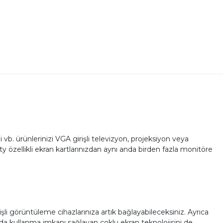
vb. ürünlerinizi VGA girişli televizyon, projeksiyon veya
y özellikli ekran kartlarınızdan aynı anda birden fazla monitöre
li görüntüleme cihazlarınıza artık bağlayabileceksiniz. Ayrıca
da kullanma imkanı sağlayan çoklu ekran teknolojisini de