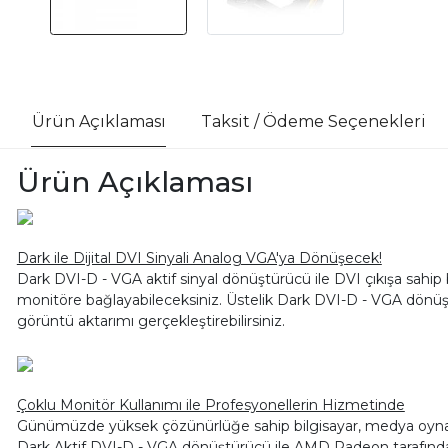
Ürün Açıklaması
Taksit / Ödeme Seçenekleri
Ürün Açıklaması
Dark ile Dijital DVI Sinyali Analog VGA'ya Dönüşecek!
Dark DVI-D - VGA aktif sinyal dönüştürücü ile DVI çıkışa sahip b
monitöre bağlayabileceksiniz. Üstelik Dark DVI-D - VGA dönüştürü
görüntü aktarımı gerçekleştirebilirsiniz.
Çoklu Monitör Kullanımı ile Profesyonellerin Hizmetinde
Günümüzde yüksek çözünürlüğe sahip bilgisayar, medya oynatıcı g
Dark Aktif DVI-D - VGA dönüştürücü ile AMD Radeon tarafından 