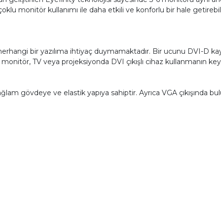
oklu monitör kullanımı ile daha etkili ve konforlu bir hale getireb
rhangi bir yazılıma ihtiyaç duymamaktadır. Bir ucunu DVI-D kayn
monitör, TV veya projeksiyonda DVI çıkışlı cihaz kullanmanın keyfi
 sağlam gövdeye ve elastik yapıya sahiptir. Ayrıca VGA çıkışınd