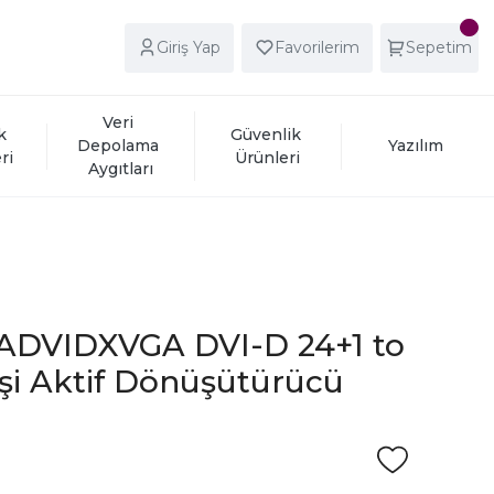
Giriş Yap
Favorilerim
Sepetim
Veri 
k 
Güvenlik 
Depolama 
Yazılım
ri
Ürünleri
Aygıtları
ADVIDXVGA DVI-D 24+1 to
şi Aktif Dönüşütürücü