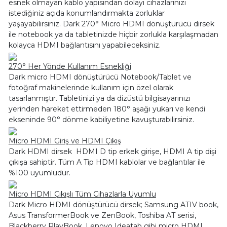
esnek olmayan kablo yapısından dolayı cihazlarınızı
istediğiniz açıda konumlandırmakta zorluklar
yaşayabilirsiniz. Dark 270° Micro HDMI dönüştürücü dirsek
ile notebook ya da tabletinizde hiçbir zorlukla karşılaşmadan
kolayca HDMI bağlantısını yapabileceksiniz.
270° Her Yönde Kullanım Esnekliği
Dark micro HDMI dönüştürücü Notebook/Tablet ve
fotoğraf makinelerinde kullanım için özel olarak
tasarlanmıştır. Tabletinizi ya da dizüstü bilgisayarınızı
yerinden hareket ettirmeden 180° aşağı yukarı ve kendi
ekseninde 90° dönme kabiliyetine kavuşturabilirsiniz.
Micro HDMI Giriş ve HDMI Çıkış
Dark HDMI dirsek HDMI D tip erkek girişe, HDMI A tip dişi
çıkışa sahiptir. Tüm A Tip HDMI kablolar ve bağlantılar ile
%100 uyumludur.
Micro HDMI Çıkışlı Tüm Cihazlarla Uyumlu
Dark Micro HDMI dönüştürücü dirsek; Samsung ATIV book,
Asus TransformerBook ve ZenBook, Toshiba AT serisi,
Blackberry PlayBook, Lenovo Ideatab gibi micro HDMI