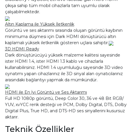
çıkışa sahip tüm mobil cihazlarla tam uyumlu olarak
çalışabilmektedir.
Altın Kaplama ile Yüksek İletkenlik
Görüntü ve ses aktarımı sırasında oluşan görüntü kaybının
minimuma düşmesi için Dark HDMI dönüştürücü altın
kaplamalı yüksek iletkenlik gösteren uçlara sahiptir.
3D HDMI Ready
Dark dönüştürücüyü yüksek malzeme kalitesi sayesinde
ister HDMI 1.4, ister HDMI 1.3 kablo ve cihazlarla
kullanabilirsiniz. HDMI 1.4 uyumluluğu sayesinde 3D video
oynatımı yapan cihazlarınız ile 3D sinyal alan oynatıcılarınız
arasındaki bağlantıyı yapmak da mümkündür.
HDMI ile En İyi Görüntü ve Ses Aktarımı
Full HD 1080p görüntü, Deep Color 30, 36 ve 48 Bit RGB/
YUV, xvYCC renk desteği ve PCM, Dolby Digital, DTS, Dolby
Digital Plus, True HD, and DTS-HD ses sinyallerini kusursuz
aktarır.
Teknik Özellikler