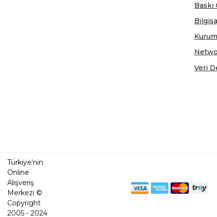
Baskı 
Bilgis
Kurum
Netwo
Veri D
Türkiye'nin
Online
Alışveriş
Merkezi ©
Copyright
2005 - 2024