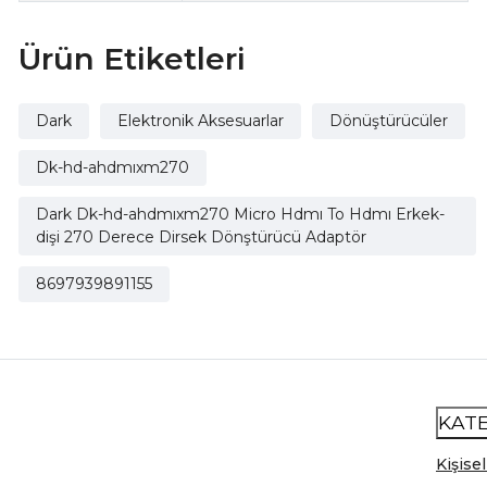
Ürün Etiketleri
Dark
Elektronik Aksesuarlar
Dönüştürücüler
Dk-hd-ahdmıxm270
Dark Dk-hd-ahdmıxm270 Micro Hdmı To Hdmı Erkek-
dişi 270 Derece Dirsek Dönştürücü Adaptör
8697939891155
KAT
Kişisel