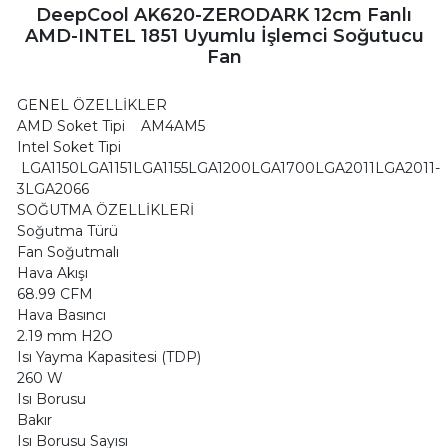
DeepCool AK620-ZERODARK 12cm Fanlı
AMD-INTEL 1851 Uyumlu İşlemci Soğutucu
Fan
GENEL ÖZELLİKLER
AMD Soket Tipi AM4AM5
Intel Soket Tipi
LGA1150LGA1151LGA1155LGA1200LGA1700LGA2011LGA2011-
3LGA2066
SOĞUTMA ÖZELLİKLERİ
Soğutma Türü
Fan Soğutmalı
Hava Akışı
68.99 CFM
Hava Basıncı
2.19 mm H2O
Isı Yayma Kapasitesi (TDP)
260 W
Isı Borusu
Bakır
Isı Borusu Sayısı