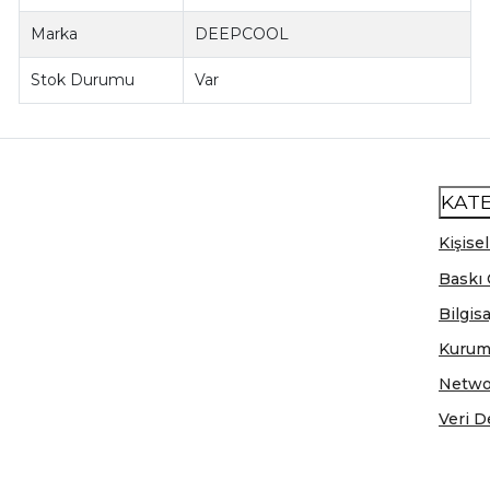
Marka
DEEPCOOL
Stok Durumu
Var
KAT
Kişisel
Baskı 
Bilgis
Kurum
Netwo
Veri D