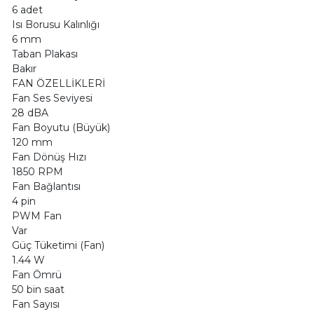
6 adet
Isı Borusu Kalınlığı
6 mm
Taban Plakası
Bakır
FAN ÖZELLİKLERİ
Fan Ses Seviyesi
28 dBA
Fan Boyutu (Büyük)
120 mm
Fan Dönüş Hızı
1850 RPM
Fan Bağlantısı
4 pin
PWM Fan
Var
Güç Tüketimi (Fan)
1.44 W
Fan Ömrü
50 bin saat
Fan Sayısı