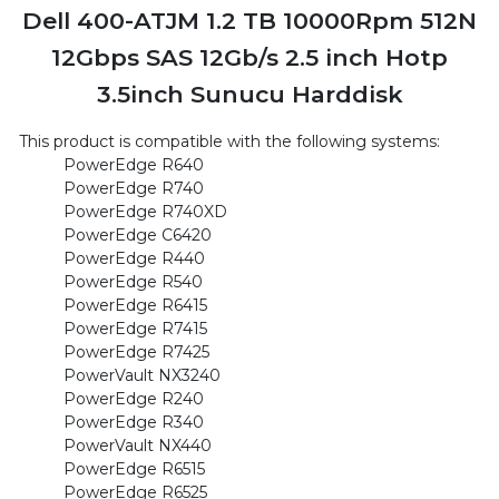
Dell 400-ATJM 1.2 TB 10000Rpm 512N
12Gbps SAS 12Gb/s 2.5 inch Hotp
3.5inch Sunucu Harddisk
This product is compatible with the following systems:
PowerEdge R640
PowerEdge R740
PowerEdge R740XD
PowerEdge C6420
PowerEdge R440
PowerEdge R540
PowerEdge R6415
PowerEdge R7415
PowerEdge R7425
PowerVault NX3240
PowerEdge R240
PowerEdge R340
PowerVault NX440
PowerEdge R6515
PowerEdge R6525