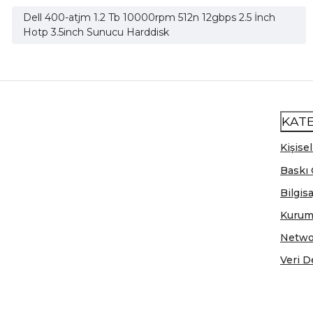
Dell 400-atjm 1.2 Tb 10000rpm 512n 12gbps 2.5 İnch
Hotp 3.5inch Sunucu Harddisk
KAT
Kişisel
Baskı 
Bilgis
Kurum
Netwo
Veri D