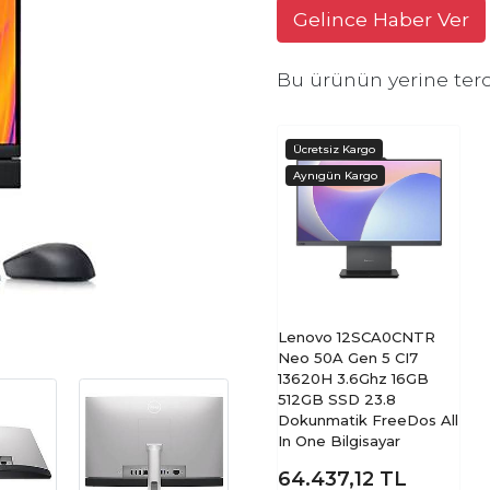
Gelince Haber Ver
Bu ürünün yerine terc
Lenovo 12SCA0CNTR
Neo 50A Gen 5 CI7
13620H 3.6Ghz 16GB
512GB SSD 23.8
Dokunmatik FreeDos All
In One Bilgisayar
64.437,12
TL