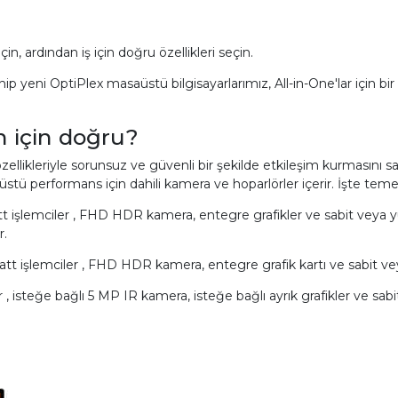
, ardından iş için doğru özellikleri seçin.
sahip yeni OptiPlex masaüstü bilgisayarlarımız, All-in-One'lar için 
n için doğru?
iği özellikleriyle sorunsuz ve güvenli bir şekilde etkileşim kurmasını 
tü performans için dahili kamera ve hoparlörler içerir. İşte temel 
tt işlemciler , FHD HDR kamera, entegre grafikler ve sabit veya y
r.
att işlemciler , FHD HDR kamera, entegre grafik kartı ve sabit veya
 , isteğe bağlı 5 MP IR kamera, isteğe bağlı ayrık grafikler ve sab