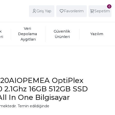
0
Giriş Yap
Favorilerim
Sepetim
Veri 
k 
Güvenlik 
Depolama 
Yazılım
ri
Ürünleri
Aygıtları
420AIOPEMEA OptiPlex
0 2.1Ghz 16GB 512GB SSD
ll In One Bilgisayar
mektedir. Temin edildiğinde