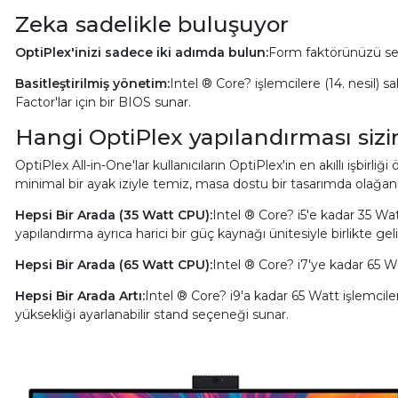
Zeka sadelikle buluşuyor
OptiPlex'inizi sadece iki adımda bulun:
Form faktörünüzü seçin
Basitleştirilmiş yönetim:
Intel ® Core? işlemcilere (14. nesil) 
Factor'lar için bir BIOS sunar.
Hangi OptiPlex yapılandırması sizi
OptiPlex All-in-One'lar kullanıcıların OptiPlex'in en akıllı işbirl
minimal bir ayak iziyle temiz, masa dostu bir tasarımda olağanüs
Hepsi Bir Arada (35 Watt CPU):
Intel ® Core? i5'e kadar 35 Wa
yapılandırma ayrıca harici bir güç kaynağı ünitesiyle birlikte geli
Hepsi Bir Arada (65 Watt CPU):
Intel ® Core? i7'ye kadar 65 W
Hepsi Bir Arada Artı:
Intel ® Core? i9'a kadar 65 Watt işlemciler
yüksekliği ayarlanabilir stand seçeneği sunar.