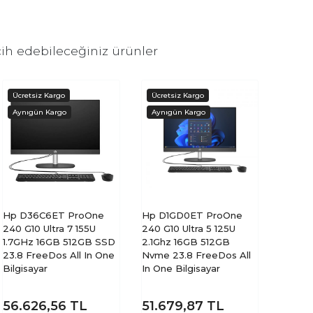
ih edebileceğiniz ürünler
Hp D36C6ET ProOne
Hp D1GD0ET ProOne
240 G10 Ultra 7 155U
240 G10 Ultra 5 125U
1.7GHz 16GB 512GB SSD
2.1Ghz 16GB 512GB
23.8 FreeDos All In One
Nvme 23.8 FreeDos All
Bilgisayar
In One Bilgisayar
56.626,56
TL
51.679,87
TL