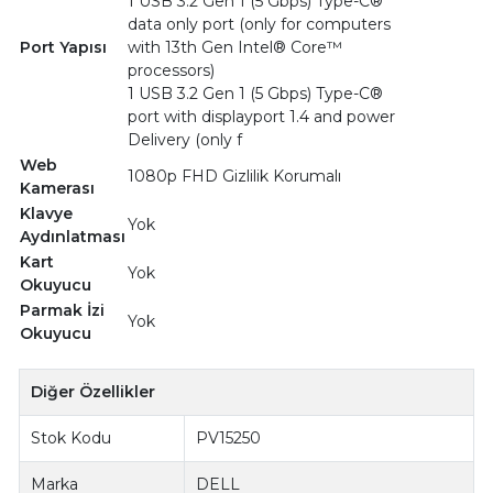
1 USB 3.2 Gen 1 (5 Gbps) Type-C®
data only port (only for computers
Port Yapısı
with 13th Gen Intel® Core™
processors)
1 USB 3.2 Gen 1 (5 Gbps) Type-C®
port with displayport 1.4 and power
Delivery (only f
Web
1080p FHD Gizlilik Korumalı
Kamerası
Klavye
Yok
Aydınlatması
Kart
Yok
Okuyucu
Parmak İzi
Yok
Okuyucu
Diğer Özellikler
Stok Kodu
PV15250
Marka
DELL