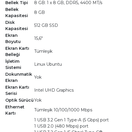
Bellek Tipi
8 GB: 1 x 8 GB, DDR5, 4400 MT/s
Bellek
8 GB
Kapasitesi
Disk
512 GB SSD
Kapasitesi
Ekran
15,6"
Boyutu
Ekran Kartı
Tümleşik
Belleği
İşletim
Linux Ubuntu
Sistemi
Dokunmatik
Yok
Ekran
Ekran Kartı
Intel UHD Graphics
Serisi
Optik Sürücü
Yok
Ethernet
Tümleşik 10/100/1000 Mbps
Kartı
1 USB 3.2 Gen 1 Type-A (5 Gbps) port
1 USB 2.0 (480 Mbps) port