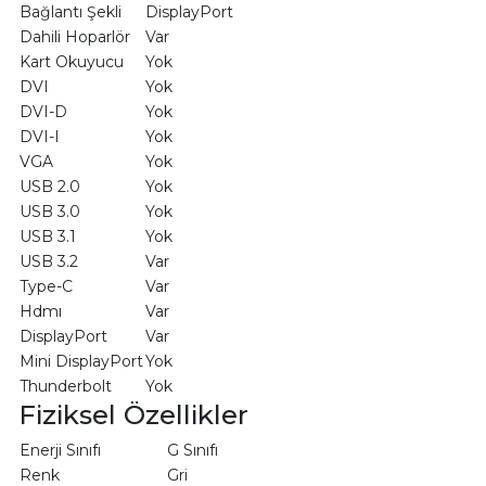
Bağlantı Şekli
DisplayPort
Dahili Hoparlör
Var
Kart Okuyucu
Yok
DVI
Yok
DVI-D
Yok
DVI-I
Yok
VGA
Yok
USB 2.0
Yok
USB 3.0
Yok
USB 3.1
Yok
USB 3.2
Var
Type-C
Var
Hdmı
Var
DisplayPort
Var
Mini DisplayPort
Yok
Thunderbolt
Yok
Fiziksel Özellikler
Enerji Sınıfı
G Sınıfı
Renk
Gri