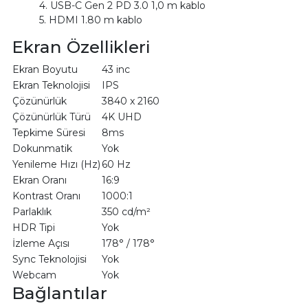
4. USB-C Gen 2 PD 3.0 1,0 m kablo
5. HDMI 1.80 m kablo
Ekran Özellikleri
Ekran Boyutu
43 inc
Ekran Teknolojisi
IPS
Çözünürlük
3840 x 2160
Çözünürlük Türü
4K UHD
Tepkime Süresi
8ms
Dokunmatik
Yok
Yenileme Hızı (Hz)
60 Hz
Ekran Oranı
16:9
Kontrast Oranı
1000:1
Parlaklık
350 cd/m²
HDR Tipi
Yok
İzleme Açısı
178° / 178°
Sync Teknolojisi
Yok
Webcam
Yok
Bağlantılar