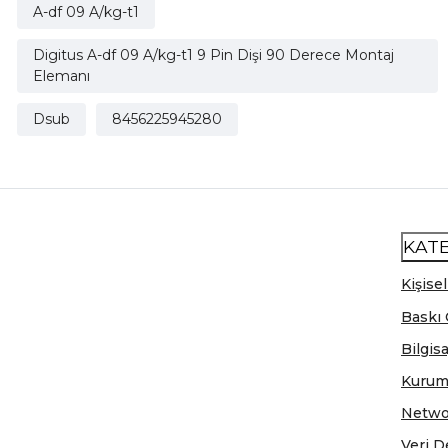
A-df 09 A/kg-t1
Digitus A-df 09 A/kg-t1 9 Pin Dişi 90 Derece Montaj
Elemanı
Dsub
8456225945280
KAT
Kişisel
Baskı 
Bilgis
Kurum
Netwo
Veri D