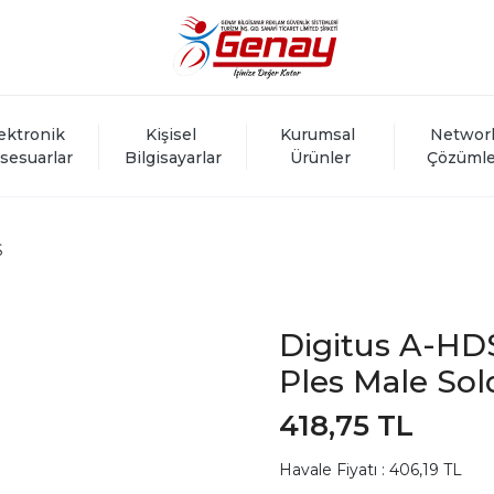
ektronik 
Kişisel 
Kurumsal 
Networ
sesuarlar
Bilgisayarlar
Ürünler
Çözümle
S
Digitus A-HDS
Ples Male So
418,75 TL
Havale Fiyatı : 406,19 TL