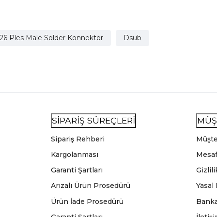
 26 Ples Male Solder Konnektör
Dsub
SİPARİŞ SÜREÇLERİ
MÜŞ
Sipariş Rehberi
Müşte
Kargolanması
Mesaf
Garanti Şartları
Gizlil
Arızalı Ürün Prosedürü
Yasal
Ürün İade Prosedürü
Banka
Garanti Şartları
İletiş