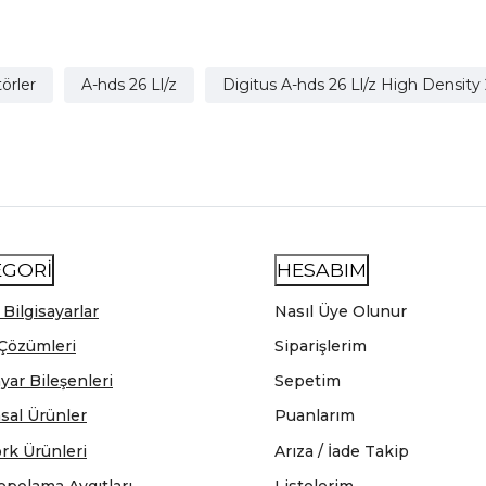
örler
A-hds 26 Ll/z
Digitus A-hds 26 Ll/z High Density
EGORİ
HESABIM
 Bilgisayarlar
Nasıl Üye Olunur
Çözümleri
Siparişlerim
ayar Bileşenleri
Sepetim
sal Ürünler
Puanlarım
rk Ürünleri
Arıza / İade Takip
epolama Aygıtları
Listelerim