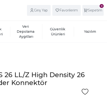
0
Giriş Yap
Favorilerim
Sepetim
Veri 
k 
Güvenlik 
Depolama 
Yazılım
ri
Ürünleri
Aygıtları
 26 LL/Z High Density 26
lder Konnektör