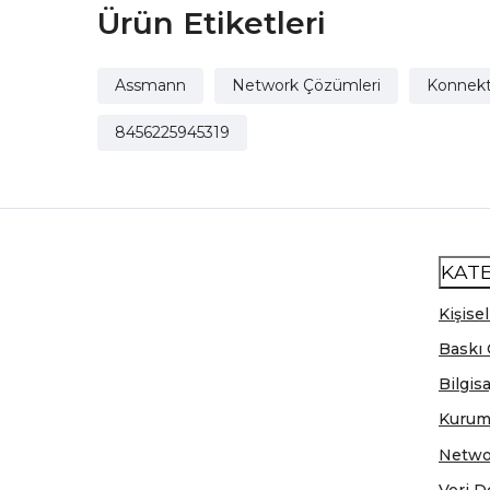
Ürün Etiketleri
Assmann
Network Çözümleri
Konnekt
8456225945319
KAT
Kişisel
Baskı 
Bilgis
Kurum
Netwo
Veri D