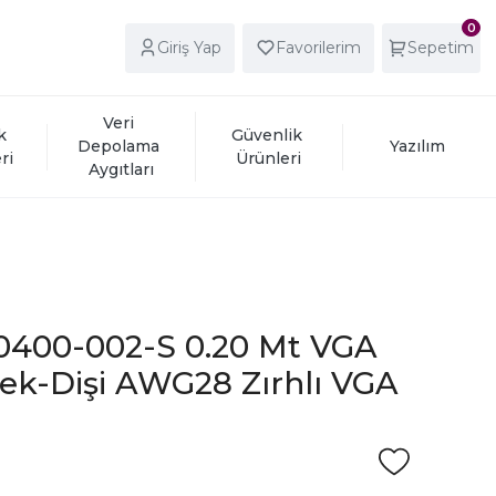
0
Giriş Yap
Favorilerim
Sepetim
Veri 
k 
Güvenlik 
Depolama 
Yazılım
ri
Ürünleri
Aygıtları
10400-002-S 0.20 Mt VGA
ek-Dişi AWG28 Zırhlı VGA