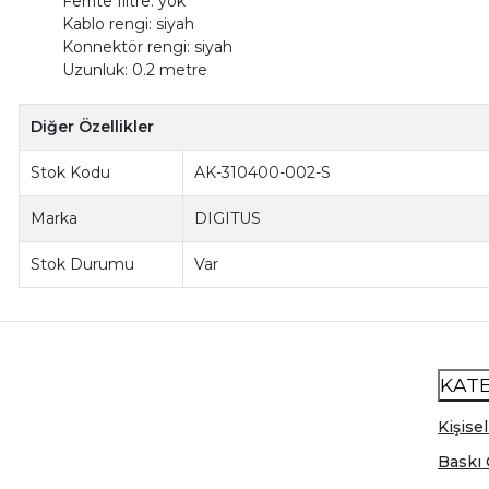
Ferrite filtre: yok
Kablo rengi: siyah
Konnektör rengi: siyah
Uzunluk: 0.2 metre
Diğer Özellikler
Stok Kodu
AK-310400-002-S
Marka
DIGITUS
Stok Durumu
Var
KAT
Kişisel
Baskı 