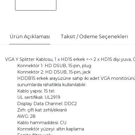
Ürün Açıklaması
Taksit / Ödeme Seçenekleri
VGA Y Splitter Kablosu, 1 x HD15 erkek <-> 2 x HD15 dişi yuva, 0
Konnektör 1: HD DSUB, 15-pin, plug
Konnektör 2: HD DSUB, 15-pin, jack
HDDB15 erkek arayüzüne sahip iki adet VGA monitörünün
sunumlarda rahatlıkla kullanılabilir.
Kablo yapısı: 15 tel
UL sertifikalı: UL2919
Display Data Channel: DDC2
Zırh: çift kat zırhlı/ekranlı
AWG: 28
Kablo hammaddesi: CU
Konnektör yüzeyi: altın kaplama