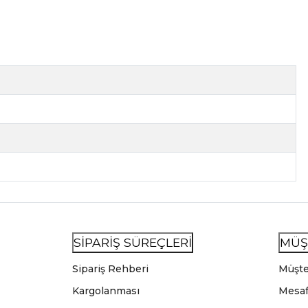
SİPARİŞ SÜREÇLERİ
MÜŞ
Sipariş Rehberi
Müşte
Kargolanması
Mesaf