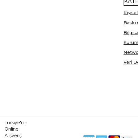
KAT
Kişisel
Baskı 
Bilgis
Kurum
Netwo
Veri D
Türkiye'nin
Online
Alışveriş