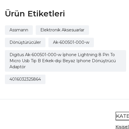
Ürün Etiketleri
Assmann
Elektronik Aksesuarlar
Dönüştürücüler
Ak-600501-000-w
Digitus Ak-600501-000-w İphone Lightning 8 Pin To
Micro Usb Tip B Erkek-dişi Beyaz Iphone Dönüştrücü
Adaptör
4016032325864
KAT
Kişisel