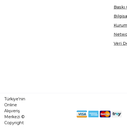
Baskı 
Bilgis
Kurum
Netwo
Veri D
Türkiye'nin
Online
Alışveriş
Merkezi ©
Copyright