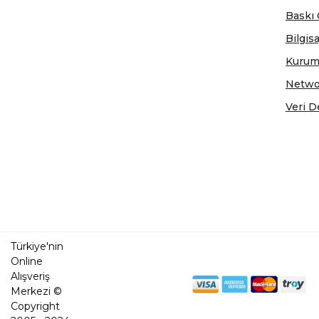
Baskı 
Bilgis
Kurum
Netwo
Veri D
Türkiye'nin
Online
Alışveriş
Merkezi ©
Copyright