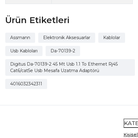
Ürün Etiketleri
Assmann
Elektronik Aksesuarlar
Kablolar
Usb Kabloları
Da-70139-2
Digitus Da-70139-2 45 Mt Usb 1.1 To Ethernet Rj45
Cat6/cat5e Usb Mesafa Uzatma Adaptörü
4016032342311
KAT
Kişisel