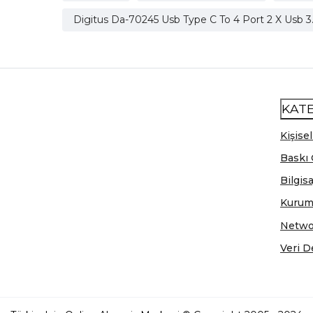
Digitus Da-70245 Usb Type C To 4 Port 2 X Usb 3
KAT
Kişisel
Baskı 
Bilgis
Kurum
Netwo
Veri D