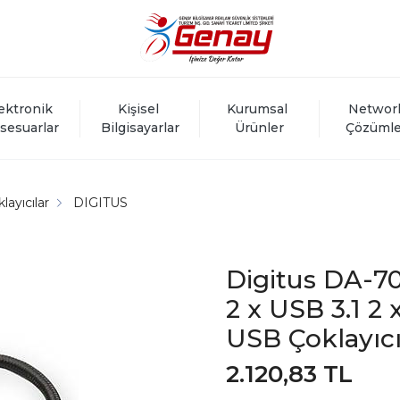
ektronik 
Kişisel 
Kurumsal 
Networ
sesuarlar
Bilgisayarlar
Ürünler
Çözümle
ayıcılar
DIGITUS
Digitus DA-7
2 x USB 3.1 
USB Çoklayıc
2.120,83 TL