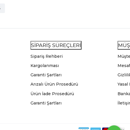
6
SİPARİŞ SÜREÇLERİ
MÜŞ
Sipariş Rehberi
Müşte
Kargolanması
Mesaf
Garanti Şartları
Gizlil
Arızalı Ürün Prosedürü
Yasal
Ürün İade Prosedürü
Banka
Garanti Şartları
İletiş