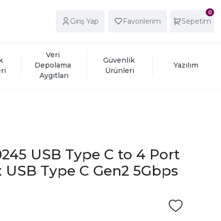
0
Giriş Yap
Favorilerim
Sepetim
Veri 
k 
Güvenlik 
Depolama 
Yazılım
ri
Ürünleri
Aygıtları
0245 USB Type C to 4 Port
2 x USB Type C Gen2 5Gbps
ı