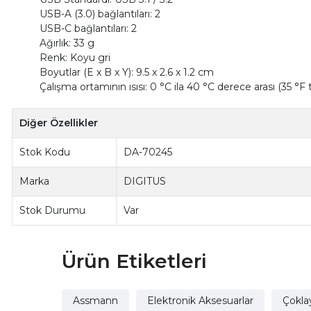
USB-A (3.0) bağlantıları: 2
USB-C bağlantıları: 2
Ağırlık: 33 g
Renk: Koyu gri
Boyutlar (E x B x Y): 9.5 x 2.6 x 1.2 cm
Çalışma ortamının ısısı: 0 °C ila 40 °C derece arası (35 °F 
Diğer Özellikler
Stok Kodu
DA-70245
Marka
DIGITUS
Stok Durumu
Var
Ürün Etiketleri
Assmann
Elektronik Aksesuarlar
Çoklay