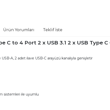
Ürün Yorumları
Teklif İste
e C to 4 Port 2 x USB 3.1 2 x USB Type C
e USB-A, 2 adet ilave USB-C arayüzü kanalıyla genişletir
m sistemleri ile uyumlu