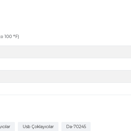
to 100 °F)
ıcılar
Usb Çoklayıcılar
Da-70245