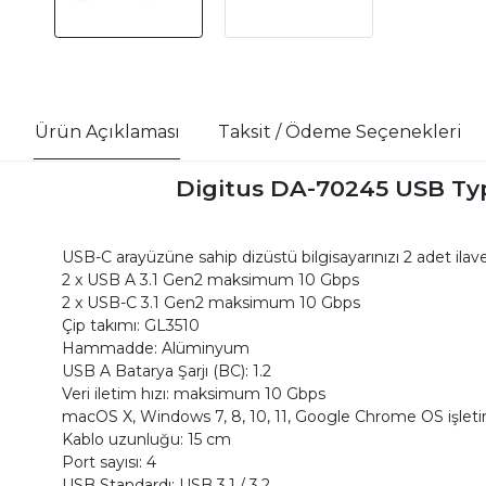
Ürün Açıklaması
Taksit / Ödeme Seçenekleri
Digitus DA-70245 USB Typ
USB-C arayüzüne sahip dizüstü bilgisayarınızı 2 adet ilav
2 x USB A 3.1 Gen2 maksimum 10 Gbps
2 x USB-C 3.1 Gen2 maksimum 10 Gbps
Çip takımı: GL3510
Hammadde: Alüminyum
USB A Batarya Şarjı (BC): 1.2
Veri iletim hızı: maksimum 10 Gbps
macOS X, Windows 7, 8, 10, 11, Google Chrome OS işleti
Kablo uzunluğu: 15 cm
Port sayısı: 4
USB Standardı: USB 3.1 / 3.2