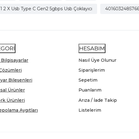
.1 2 X Usb Type C Gen2 5gbps Usb Çoklayıcı
401603248576
EGORİ
HESABIM
 Bilgisayarlar
Nasıl Üye Olunur
Çözümleri
Siparişlerim
ayar Bileşenleri
Sepetim
sal Ürünler
Puanlarım
rk Ürünleri
Arıza / İade Takip
epolama Aygıtları
Listelerim