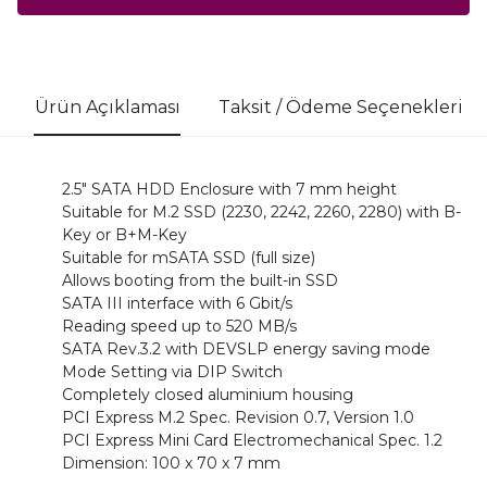
Ürün Açıklaması
Taksit / Ödeme Seçenekleri
2.5" SATA HDD Enclosure with 7 mm height
Suitable for M.2 SSD (2230, 2242, 2260, 2280) with B-
Key or B+M-Key
Suitable for mSATA SSD (full size)
Allows booting from the built-in SSD
SATA III interface with 6 Gbit/s
Reading speed up to 520 MB/s
SATA Rev.3.2 with DEVSLP energy saving mode
Mode Setting via DIP Switch
Completely closed aluminium housing
PCI Express M.2 Spec. Revision 0.7, Version 1.0
PCI Express Mini Card Electromechanical Spec. 1.2
Dimension: 100 x 70 x 7 mm