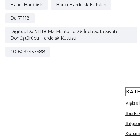
Harici Harddisk
Harici Harddisk Kutuları
Da-71118
Digitus Da-71118 M2 Msata To 2.5 İnch Sata Siyah
Dönüştürücü Harddisk Kutusu
4016032457688
KAT
Kişisel
Baskı 
Bilgis
Kurum