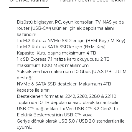
Dizüstü bilgisayar, PC, oyun konsolları, TV, NAS ya da
router (USB-C™) ürünleri için ek depolama alanı
kazandırır
1 x M.2 Kutusu NVMe SSD'ler için (B+M-Key / M-Key)
1 x M.2 Kutusu SATA SSD'ler için (B+M-Key)
Kapasite: Kutu başına maksimum 4 TB
1 x SD Express 7.1 hafıza kartı okuyucusu 2 TB
maksimum 1000 MB/s maksimum
Yüksek veri hızı maksimum 10 Gbps (U.A.S.P + T.R.I.M
desteği)
NVMe & SATA SSD destekler. Maksimum 4TB
kapasite ile sınırlı
Desteklenen formatlar: 2242, 2260, 2280 & 22110
Toplamda 10 TB depolama aracı olarak kullanılabilir
USB-C™ bağlantıları: 1 x Veri USB-C™ 3.2 Gen2, 1 x
Elektrik Beslemesi için USB-C™ yuva
Geriye dönük olarak USB 3.0 / USB 2.0 standartları ile
uyumlu