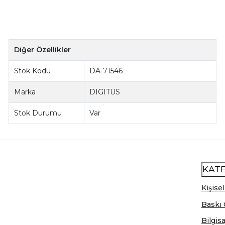
Diğer Özellikler
Stok Kodu
DA-71546
Marka
DIGITUS
Stok Durumu
Var
KAT
Kişisel
Baskı 
Bilgis