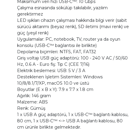
Maksimum veri hızı USB-C™: 10 Gbps
Çalışma esnasında sökülüp takılabilir, yazılım
gerektirmez
LED ışıkları cihazın çalışması hakkında bilgi verir (sabit
sürücü aktarımı (beyaz renk), SD iletimi (mavi renk) ve
güç (yeşil renk)
Uygulamalar: PC, notebook, TV, router ya da oyun
konsolu (USB-C™ bağlantısı ile birlikte)
Depolama biçimleri: NTFS, FAT, FAT32
Giriş voltajı USB güç adaptörü: 100 - 240 V AC / 50/60
Hz, 0.6 A - Euro fiş: Tip C (CEE 7/16)
Elektrik beslemesi: USB: 5 V / 3 A
Desteklenen İşletim Sistemleri: Windows
10/8/8.1/7/XP, macOS 10.0 ve üstü
Boyutlar (E x B x Y): 7.9 x 7.7 x 1.8 cm
Ağırlık: 146 gram
Malzeme: ABS
Renk: Gümüş
1 x USB A güç adaptörü, 1 x USB-C™ bağlantı kablosu,
80 cm, 1 x USB-C™ <-> USB A bağlantı kablosu, 80
cm ürünle birlikte gelmektedir.