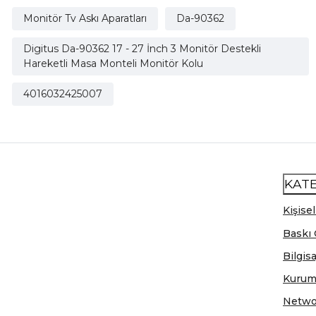
Monitör Tv Askı Aparatları
Da-90362
Digitus Da-90362 17 - 27 İnch 3 Monitör Destekli
Hareketli Masa Monteli Monitör Kolu
4016032425007
KAT
Kişisel
Baskı 
Bilgis
Kurum
Netwo