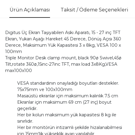
Ürün Açıklaması
Taksit / Ödeme Seçenekleri
Digitus Üç Ekran Taşıyabilen Askı Aparatı, 15 - 27 inç TFT
Ekran, Yukarı Aşağı Hareket 45 Derece, Dönüş Açısı 360
Derece, Maksimum Yük Kapasitesi 3 x 8kg, VESA 100 x
100mm
Triple Monitor Desk clamp mount, black 90ø Swivel,45ø
Tilt,rotate 360ø,15inc-27inc TFT, max load 3x8Kg,VESA
max100x100
VESA standardının onayladığı boyutları destekler.
75x75mm ve 100x100mm
Masaüstü ekranlar için maksimum kalınlık 7.5 cm
Ekranlar için maksimum 69 cm (27 inç) boyut
geçerlidir.
Her bir kolun maksimum yük kapasitesi 8 kg ile
sınırlıdır.
Her bir monitörün intizamlı şekilde hizalanabilmesi
için 15mm'lik yükseklik ayarı yapılabilir